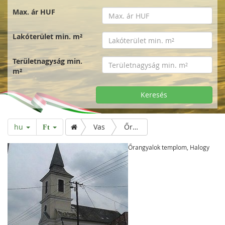
Max. ár HUF
Lakóterület min. m²
Területnagyság min.
m²
Keresés
hu
Vas
Őrangyalok templom, Halogy
Ft
Őrangyalok templom, Halogy