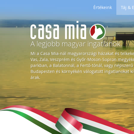
Értékeink
Táj &
H
o
A legjobb magyar ingatlanok.
Mi a Casa Mia-nál magyarországi házakat és telkek
m
Vas, Zala, Veszprém és Győr-Moson-Sopron megyékre
parkban, a Balatonnál, a Fertő-tónál, vagy népszerű
Budapesten és környékén válogatott ingatlanokat kí
e
árak.