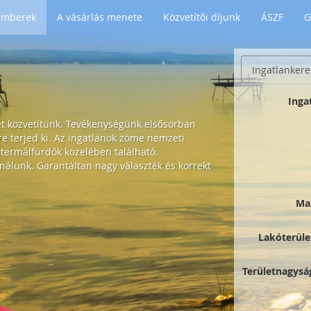
 Emberek
A vásárlás menete
Közvetítői díjunk
ÁSZF
G
Ingatlankere
Inga
et közvetítünk. Tevékenységünk elsősorban
 terjed ki. Az ingatlanok zöme nemzeti
 termálfürdők közelében található.
nálunk. Garantáltan nagy választék és korrekt
Ma
Lakóterüle
Területnagysá