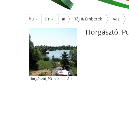
hu
Táj & Emberek
Vas
Ft
Horgásztó, P
Horgásztó, Püspökmolnári