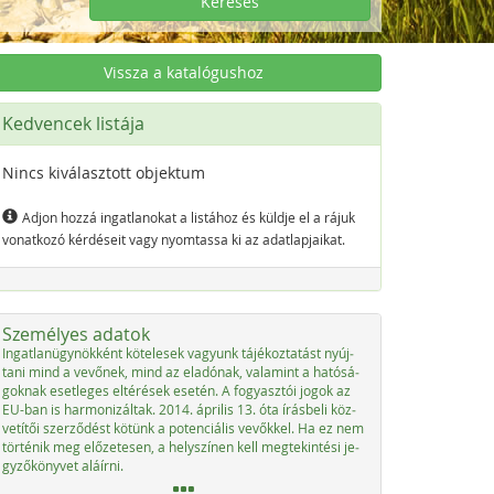
Keresés
Vissza a katalógushoz
Kedvencek listája
Nincs kiválasztott objektum
Adjon hozzá ingatlanokat a listához és küldje el a rájuk
vonatkozó kérdéseit vagy nyomtassa ki az adatlapjaikat.
Személyes adatok
In­gat­la­nü­g­ynök­ként kö­t­e­le­sek va­gyunk tájé­koz­ta­tást nyúj­
ta­ni mind a ve­vő­nek, mind az ela­dónak, vala­mint a ha­tósá­
go­knak eset­le­ges el­té­r­é­sek ese­tén. A fo­gyasz­tói jo­gok az
EU-ban is har­mo­ni­zál­tak. 2014. ápri­lis 13. óta írás­be­li köz­
vetítői szer­ződést kötünk a po­ten­ciá­lis ve­vők­kel. Ha ez nem
tör­té­nik meg előze­te­sen, a he­lys­zí­nen kell meg­tek­in­té­si je­
gy­ző­könyvet aláír­ni.