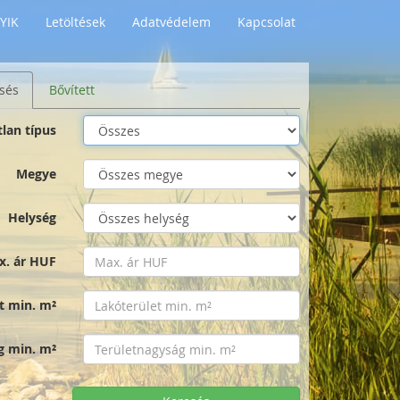
YIK
Letöltések
Adatvédelem
Kapcsolat
sés
Bővített
tlan típus
Megye
Helység
x. ár HUF
t min. m²
g min. m²