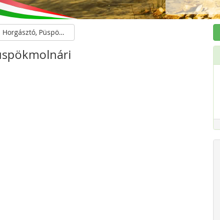
Horgásztó, Püspökmolnári
üspökmolnári