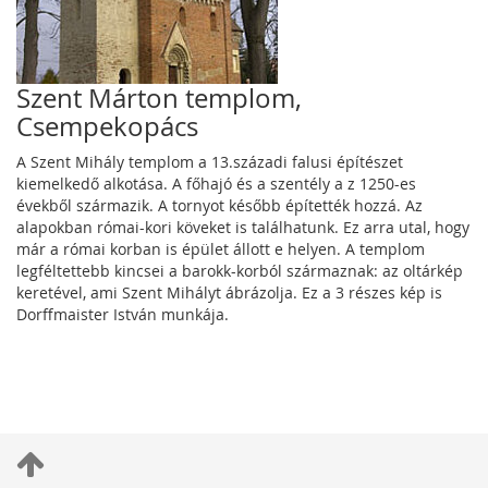
Szent Márton templom,
Csempekopács
A Szent Mihály templom a 13.századi falusi építészet
kiemelkedő alkotása. A főhajó és a szentély a z 1250-es
évekből származik. A tornyot később építették hozzá. Az
alapokban római-kori köveket is találhatunk. Ez arra utal, hogy
már a római korban is épület állott e helyen. A templom
legféltettebb kincsei a barokk-korból származnak: az oltárkép
keretével, ami Szent Mihályt ábrázolja. Ez a 3 részes kép is
Dorffmaister István munkája.
S
c