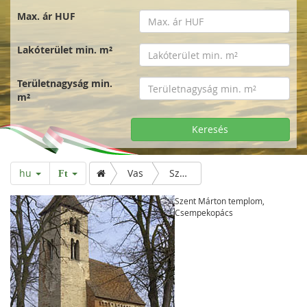
Max. ár HUF
Lakóterület min. m²
Területnagyság min.
m²
Keresés
hu
Vas
Szent Márton templom, Csempekopács
Ft
Szent Márton templom,
Csempekopács