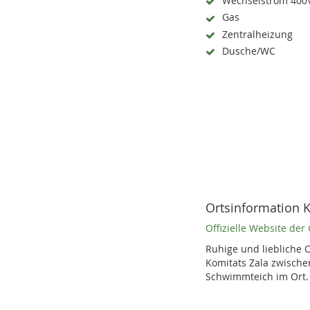
Wechselstrom 400
Gas
Zentralheizung
Dusche/WC
Ortsinformation 
Offizielle Website de
Ruhige und liebliche 
Komitats Zala zwische
Schwimmteich im Ort.