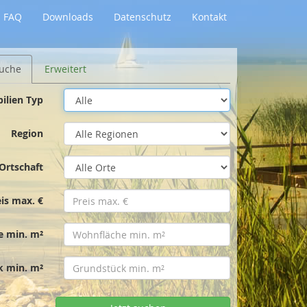
FAQ
Downloads
Datenschutz
Kontakt
uche
Erweitert
ilien Typ
Region
Ortschaft
eis max. €
e min. m²
k min. m²