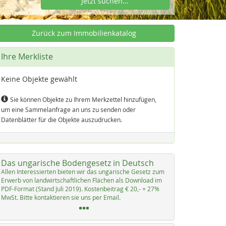
Jetzt suchen...
Zurück zum Immobilienkatalog
Ihre Merkliste
Keine Objekte gewählt
Sie können Objekte zu Ihrem Merkzettel hinzufügen,
um eine Sammelanfrage an uns zu senden oder
Datenblätter für die Objekte auszudrucken.
Das ungarische Bodengesetz in Deutsch
Al­len In­ter­es­sier­ten bie­ten wir das un­ga­ri­sche Ge­setz zum
Er­werb von land­wirt­schaft­li­chen Flächen als Down­load im
PDF-For­mat (Stand Ju­li 2019). Kos­ten­bei­trag € 20,- + 27%
MwSt. Bit­te kon­tak­tie­ren sie uns per Email.