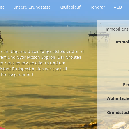
ute
Unsere Grundsätze
Kaufablauf
Honorar
AGB
Immobiliens
Immob
e in Ungarn. Unser Tätigkeitsfeld erstreckt
prem und Győr-Moson-Sopron. Der Großteil
 am Neusiedler-See oder in und um
tadt Budapest bieten wir speziell
Preise garantiert.
Pr
Wohnfläch
Grundstüc