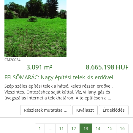
CM20034
3.091 m²
8.665.198 HUF
FELSŐMARÁC:
Nagy építési telek kis erdővel
Szép széles építési telek a hátsó, keleti részén erdővel.
Vízszintes. Öntozéshez saját kúttal. Víz, villany, gáz és
üvegszálas internet a telekhatáron. A településen a …
Részletek mutatása ...
Kiválaszt
Érdeklődés
Aktuelle
1
…
11
12
13
14
15
16