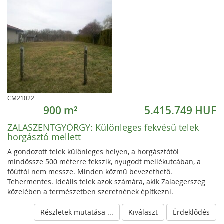
CM21022
900 m²
5.415.749 HUF
ZALASZENTGYÖRGY:
Különleges fekvésű telek
horgásztó mellett
A gondozott telek különleges helyen, a horgásztótól
mindössze 500 méterre fekszik, nyugodt mellékutcában, a
főúttól nem messze. Minden közmű bevezethető.
Tehermentes. Ideális telek azok számára, akik Zalaegerszeg
közelében a természetben szeretnének építkezni.
Részletek mutatása ...
Kiválaszt
Érdeklődés