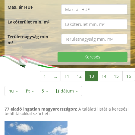
Max. ár HUF
Lakóterület min. m²
Területnagyság min.
m²
Keresés
Aktuelle
1
…
11
12
13
14
15
16
Seite
hu
5
dátum
Ft
77 eladó ingatlan magyarországon:
A találati listát a keresési
beállításokkal szűrheti