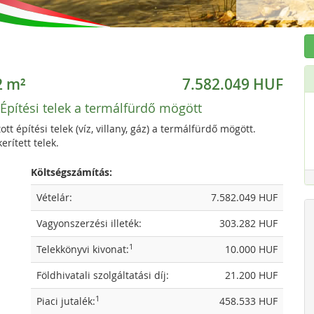
2 m²
7.582.049 HUF
Építési telek a termálfürdő mögött
t építési telek (víz, villany, gáz) a termálfürdő mögött.
erített telek.
Költségszámítás:
Vételár:
7.582.049 HUF
Vagyonszerzési illeték:
303.282 HUF
1
Telekkönyvi kivonat:
10.000 HUF
Földhivatali szolgáltatási díj:
21.200 HUF
1
Piaci jutalék:
458.533 HUF