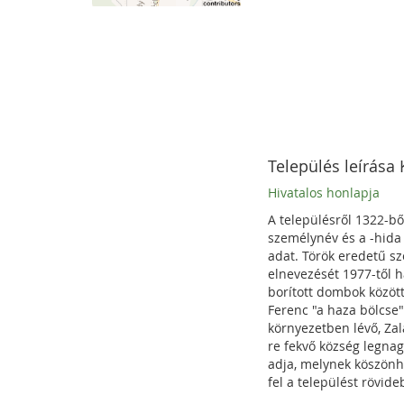
Település leírása
Hivatalos honlapja
A településről 1322-bő
személynév és a -hida
adat. Török eredetű s
elnevezését 1977-től ha
borított dombok között
Ferenc "a haza bölcse"
környezetben lévő, Zal
re fekvő község legnag
adja, melynek köszönhe
fel a települést rövide