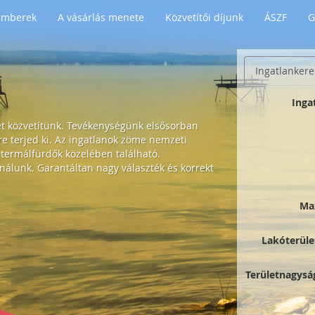
 Emberek
A vásárlás menete
Közvetítői díjunk
ÁSZF
G
Ingatlankere
Inga
et közvetítünk. Tevékenységünk elsősorban
 terjed ki. Az ingatlanok zöme nemzeti
 termálfürdők közelében található.
nálunk. Garantáltan nagy választék és korrekt
Ma
Lakóterüle
Területnagysá