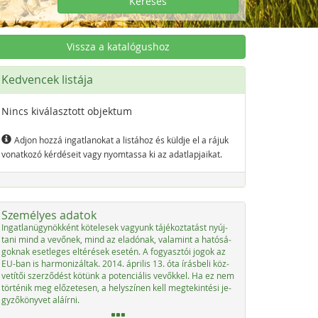
Keresés
Vissza a katalógushoz
Kedvencek listája
Nincs kiválasztott objektum
Adjon hozzá ingatlanokat a listához és küldje el a rájuk
vonatkozó kérdéseit vagy nyomtassa ki az adatlapjaikat.
Személyes adatok
In­gat­la­nü­g­ynök­ként kö­t­e­le­sek va­gyunk tájé­koz­ta­tást nyúj­
ta­ni mind a ve­vő­nek, mind az ela­dónak, vala­mint a ha­tósá­
go­knak eset­le­ges el­té­r­é­sek ese­tén. A fo­gyasz­tói jo­gok az
EU-ban is har­mo­ni­zál­tak. 2014. ápri­lis 13. óta írás­be­li köz­
vetítői szer­ződést kötünk a po­ten­ciá­lis ve­vők­kel. Ha ez nem
tör­té­nik meg előze­te­sen, a he­lys­zí­nen kell meg­tek­in­té­si je­
gy­ző­könyvet aláír­ni.