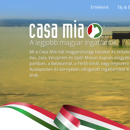
Értékeink
Táj &
H
o
A legjobb magyar ingatlanok.
Mi a Casa Mia-nál magyarországi házakat és telkek
m
Vas, Zala, Veszprém és Győr-Moson-Sopron megyékre
parkban, a Balatonnál, a Fertő-tónál, vagy népszerű
Budapesten és környékén válogatott ingatlanokat kí
e
árak.