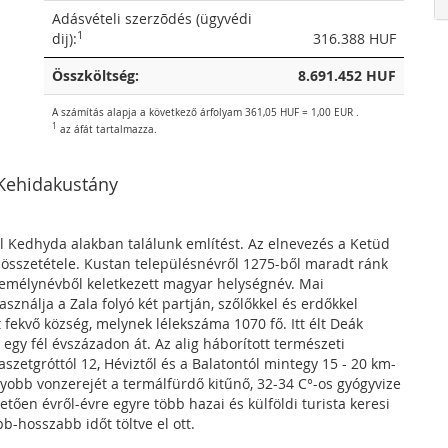
Adásvételi szerzõdés (ügyvédi
1
dij):
316.388 HUF
Összköltség:
8.691.452 HUF
A számítás alapja a következő árfolyam 361,05 HUF = 1,00 EUR .
1
az áfát tartalmazza.
 Kehidakustány
l Kedhyda alakban találunk említést. Az elnevezés a Ketüd
 összetétele. Kustan településnévről 1275-ből maradt ránk
zemélynévből keletkezett magyar helységnév. Mai
sználja a Zala folyó két partján, szőlőkkel és erdőkkel
 fekvő község, melynek lélekszáma 1070 fő. Itt élt Deák
 egy fél évszázadon át. Az alig háborított természeti
aszetgróttól 12, Héviztől és a Balatontól mintegy 15 - 20 km-
yobb vonzerejét a termálfürdő kitűnő, 32-34 C°-os gyógyvize
tően évről-évre egyre több hazai és külföldi turista keresi
bb-hosszabb időt töltve el ott.