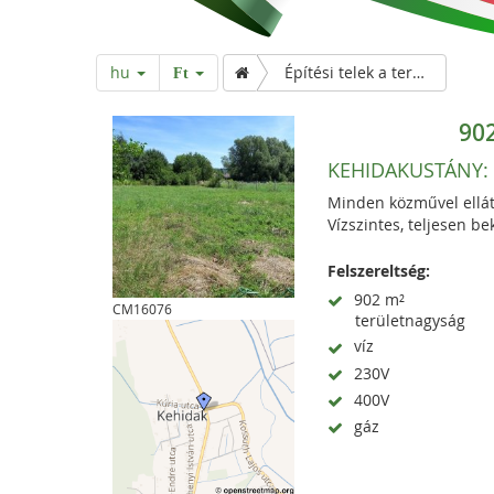
hu
Építési telek a termálfürdő mögött
Ft
90
KEHIDAKUSTÁNY:
Minden közművel ellátot
Vízszintes, teljesen bek
Felszereltség:
902 m²
CM16076
területnagyság
víz
230V
400V
gáz