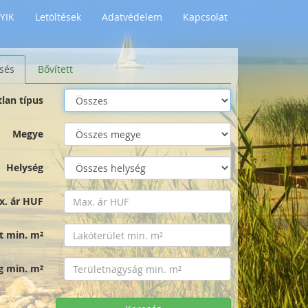
YIK
Letöltések
Adatvédelem
Kapcsolat
sés
Bővített
tlan típus
Megye
Helység
x. ár HUF
t min. m²
g min. m²