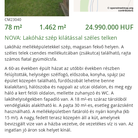
CM23040
78 m²
1.462 m²
24.990.000 HUF
NOVA:
Lakóház szép kilátással széles telken
Lakóház melléképületekkel szép, magasan fekvő helyen. A
széles telek csendes mellékutcában (zsákutca) található, rajta
számos fiatal gyümölcsfa.
A 60-as években épült házat az utóbbi években részben
felújították, helyiségei szélfogó, előszoba, konyha, spájz (az
épület közepén található, fürdőszobát lehetne benne
kialakítani), hálószoba és nappali az utcai oldalon, és meg egy
háló a kert felöli oldalon, mellette zuhanyzó és WC. A
lakóhelyiségekben fapadló van. A 18 m²-es száraz tárolóból
vendéglakás alakítható ki. A pajta 30 m²-es, esetleg garázsként
használható. A melléképületben fatároló és nyári konyha (kb
15 m²). A nagy, fedett terasz közepén áll a kút, amelynek
bevizsgált vize van a házba vezetve, de vezetékes víz is van. Az
ingatlan jó áron sok helyet kínál.