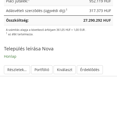
1
Piaci jutalék:
952.119 HUF
1
Adásvételi szerzõdés (ügyvédi dij):
317.373 HUF
Összköltség:
27.290.292 HUF
A számítás alapja a következő árfolyam 361,05 HUF = 1,00 EUR .
1
az áfát tartalmazza.
Település leírása Nova
Honlap
Részletek elrejtése
Portfólió
Kiválaszt
Érdeklődés