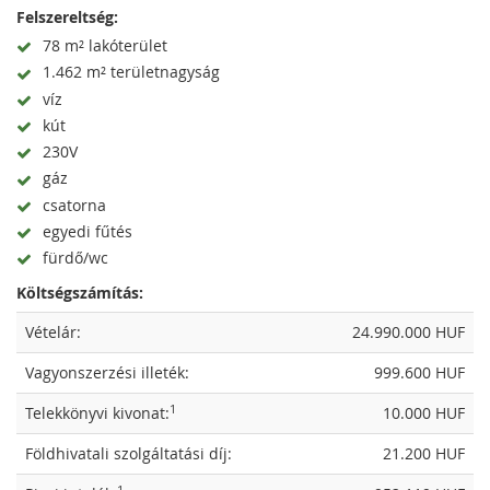
Felszereltség:
78 m² lakóterület
1.462 m² területnagyság
víz
kút
230V
gáz
csatorna
egyedi fűtés
fürdő/wc
Költségszámítás:
Vételár:
24.990.000 HUF
Vagyonszerzési illeték:
999.600 HUF
1
Telekkönyvi kivonat:
10.000 HUF
Földhivatali szolgáltatási díj:
21.200 HUF