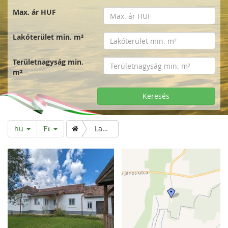
Max. ár HUF
Lakóterület min. m²
Területnagyság min.
m²
Keresés
hu
Lakóház szép kilátással széles telken
Ft