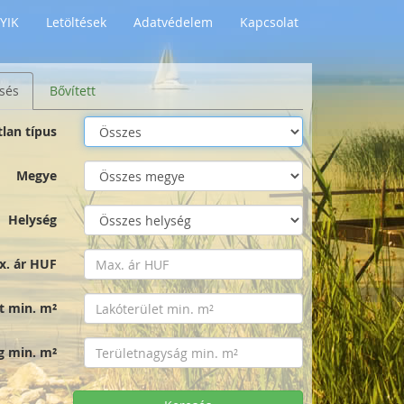
YIK
Letöltések
Adatvédelem
Kapcsolat
sés
Bővített
tlan típus
Megye
Helység
x. ár HUF
t min. m²
g min. m²