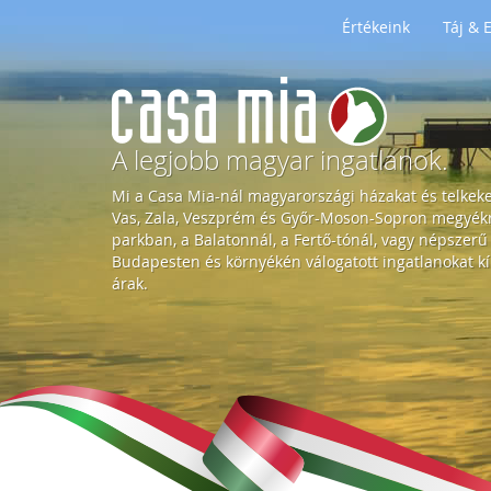
Értékeink
Táj &
H
o
A legjobb magyar ingatlanok.
Mi a Casa Mia-nál magyarországi házakat és telkek
m
Vas, Zala, Veszprém és Győr-Moson-Sopron megyékre
parkban, a Balatonnál, a Fertő-tónál, vagy népszerű
Budapesten és környékén válogatott ingatlanokat kí
e
árak.