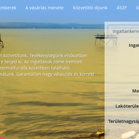
 Emberek
A vásárlás menete
Közvetítői díjunk
ÁSZF
G
Ingatlankere
Inga
et közvetítünk. Tevékenységünk elsősorban
 terjed ki. Az ingatlanok zöme nemzeti
 termálfürdők közelében található.
nálunk. Garantáltan nagy választék és korrekt
Ma
Lakóterüle
Területnagysá