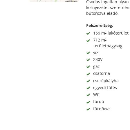
Csodás ingatlan olyan 
környezetet szeretnéne
bútorozva eladó.
Felszereltség:
156 m² lakóterület
712 m²
területnagyság
víz
230V
gáz
csatorna
cserépkályha
egyedi fűtés
WC
fürdő
fürdő/wc