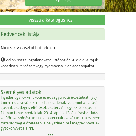
Keresés
Vissza a katalógushoz
Kedvencek listája
Nincs kiválasztott objektum
Adjon hozzá ingatlanokat a listához és küldje el a rájuk
vonatkozó kérdéseit vagy nyomtassa ki az adatlapjaikat.
Személyes adatok
In­gat­la­nü­g­ynök­ként kö­t­e­le­sek va­gyunk tájé­koz­ta­tást nyúj­
ta­ni mind a ve­vő­nek, mind az ela­dónak, vala­mint a ha­tósá­
go­knak eset­le­ges el­té­r­é­sek ese­tén. A fo­gyasz­tói jo­gok az
EU-ban is har­mo­ni­zál­tak. 2014. ápri­lis 13. óta írás­be­li köz­
vetítői szer­ződést kötünk a po­ten­ciá­lis ve­vők­kel. Ha ez nem
tör­té­nik meg előze­te­sen, a he­lys­zí­nen kell meg­tek­in­té­si je­
gy­ző­könyvet aláír­ni.