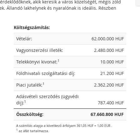
érdeklődőknek, akik keresik a város közelségét, mégis zöld
k. Állandó lakhelynek és nyaralónak is ideális. Részben
Költségszámítás:
Vételár:
62.000.000 HUF
Vagyonszerzési illeték:
2.480.000 HUF
1
Telekkönyvi kivonat:
10.000 HUF
Földhivatali szolgáltatási díj:
21.200 HUF
1
Piaci jutalék:
2.362.200 HUF
Adásvételi szerzõdés (ügyvédi
1
dij):
787.400 HUF
Összköltség:
67.660.800 HUF
A számítás alapja a következő árfolyam 361,05 HUF = 1,00 EUR .
1
az áfát tartalmazza.