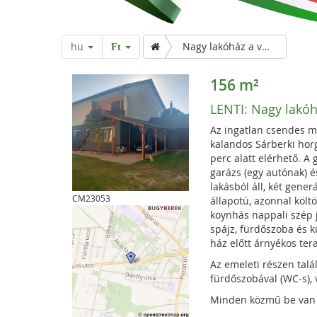
hu
Nagy lakóház a városban, mégis zöld környezetben
Ft
156 m²
LENTI:
Nagy lakóh
Az ingatlan csendes me
kalandos Sárberki horg
perc alatt elérhető. A 
garázs (egy autónak) é
lakásból áll, két gene
CM23053
állapotú, azonnal költ
koynhás nappali szép j
spájz, fürdőszoba és 
ház előtt árnyékos ter
Az emeleti részen talá
fürdőszobával (WC-s), 
Minden közmű be van 