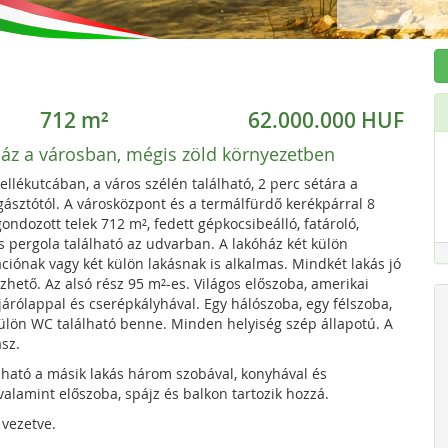
712 m²
62.000.000 HUF
áz a városban, mégis zöld környezetben
llékutcában, a város szélén található, 2 perc sétára a
ásztótól. A városközpont és a termálfürdő kerékpárral 8
gondozott telek 712 m², fedett gépkocsibeálló, fatároló,
s pergola található az udvarban. A lakóház két külön
rációnak vagy két külön lakásnak is alkalmas. Mindkét lakás jó
özhető. Az alsó rész 95 m²-es. Világos előszoba, amerikai
árólappal és cserépkályhával. Egy hálószoba, egy félszoba,
külön WC található benne. Minden helyiség szép állapotú. A
asz.
lható a másik lakás három szobával, konyhával és
valamint előszoba, spájz és balkon tartozik hozzá.
vezetve.