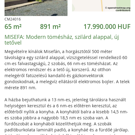
CM24016
65 m²
891 m²
17.990.000 HUF
MISEFA:
Modern tömésház, szilárd alappal, új
tetővel
Megvételre kínálok Misefán, a horgásztótól 500 méter
távolságra egy szilárd alappal, vízszigeteléssel rendelkező 60
cm-es falvastagságú, 2 szobás, 66 nm-es tömésházat. Az
elektromos rendszer és a tető új, korszerű. Az otthon
melegéről fatüzelésű kandalló és gázkonvektorok
gondoskodnak, a melegvíz ellátásról elektromos bojler. A telek
mérete 891 nm.
A házba bejuthatunk a 13 nm-es, jelenleg tárolásra használt
helyiségen keresztül és a 6 nm-es előtéren keresztül, az
előtérből nyílik a konyha. A konyhától balra a kisebb 14,5 nm-
es szoba jobbra a nagyobb 18,5 nm es szoba van. A
fürdőszobát a konyhából közelíthetjük meg. A szobák
padlóburkolata laminált padló, a konyháé és a fürdőé járólap.