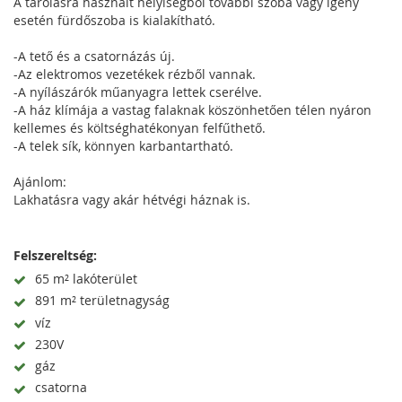
A tárolásra használt helyiségből további szoba vagy igény
esetén fürdőszoba is kialakítható.
-A tető és a csatornázás új.
-Az elektromos vezetékek rézből vannak.
-A nyílászárók műanyagra lettek cserélve.
-A ház klímája a vastag falaknak köszönhetően télen nyáron
kellemes és költséghatékonyan felfűthető.
-A telek sík, könnyen karbantartható.
Ajánlom:
Lakhatásra vagy akár hétvégi háznak is.
Felszereltség:
65 m² lakóterület
891 m² területnagyság
víz
230V
gáz
csatorna