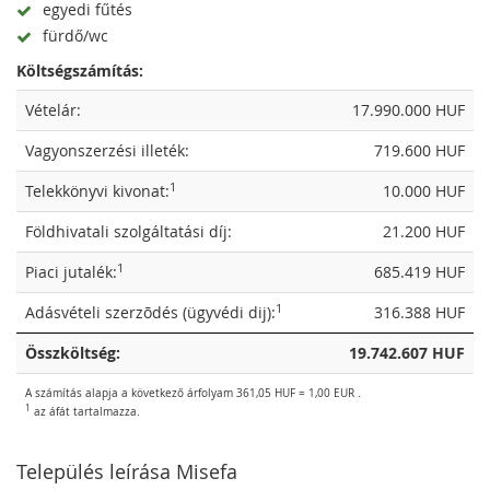
egyedi fűtés
fürdő/wc
Költségszámítás:
Vételár:
17.990.000 HUF
Vagyonszerzési illeték:
719.600 HUF
1
Telekkönyvi kivonat:
10.000 HUF
Földhivatali szolgáltatási díj:
21.200 HUF
1
Piaci jutalék:
685.419 HUF
1
Adásvételi szerzõdés (ügyvédi dij):
316.388 HUF
Összköltség:
19.742.607 HUF
A számítás alapja a következő árfolyam 361,05 HUF = 1,00 EUR .
1
az áfát tartalmazza.
Település leírása Misefa