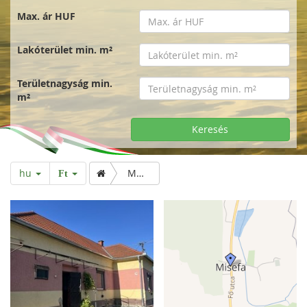
Max. ár HUF
Lakóterület min. m²
Területnagyság min.
m²
Keresés
hu
Modern tömésház, szilárd alappal, új tetővel
Ft