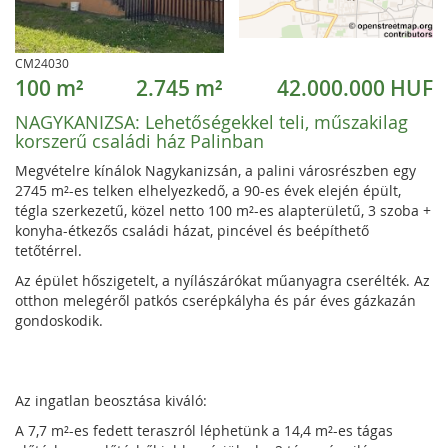
CM24030
100 m²
2.745 m²
42.000.000 HUF
NAGYKANIZSA:
Lehetőségekkel teli, műszakilag
korszerű családi ház Palinban
Megvételre kínálok Nagykanizsán, a palini városrészben egy
2745 m²-es telken elhelyezkedő, a 90-es évek elején épült,
tégla szerkezetű, közel netto 100 m²-es alapterületű, 3 szoba +
konyha-étkezős családi házat, pincével és beépíthető
tetőtérrel.
Az épület hőszigetelt, a nyílászárókat műanyagra cserélték. Az
otthon melegéről patkós cserépkályha és pár éves gázkazán
gondoskodik.
Az ingatlan beosztása kiváló:
A 7,7 m²-es fedett teraszról léphetünk a 14,4 m²-es tágas