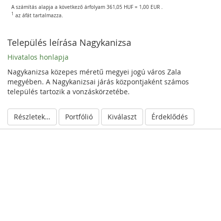
A számítás alapja a következő árfolyam 361,05 HUF = 1,00 EUR .
1
az áfát tartalmazza.
Település leírása Nagykanizsa
Hivatalos honlapja
Nagykanizsa közepes méretű megyei jogú város Zala
megyében. A Nagykanizsai járás központjaként számos
település tartozik a vonzáskörzetébe.
Részletek elrejtése
Portfólió
Kiválaszt
Érdeklődés
S