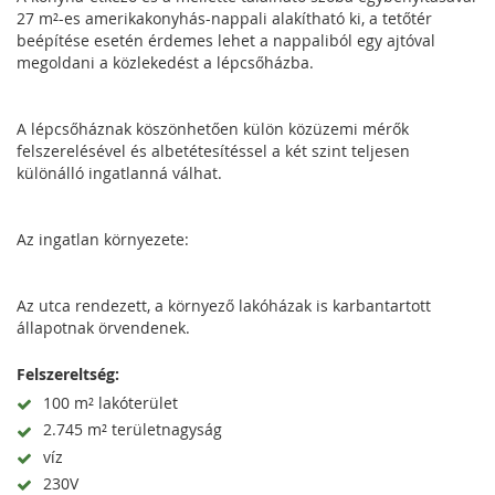
27 m²-es amerikakonyhás-nappali alakítható ki, a tetőtér
beépítése esetén érdemes lehet a nappaliból egy ajtóval
megoldani a közlekedést a lépcsőházba.
A lépcsőháznak köszönhetően külön közüzemi mérők
felszerelésével és albetétesítéssel a két szint teljesen
különálló ingatlanná válhat.
Az ingatlan környezete:
Az utca rendezett, a környező lakóházak is karbantartott
állapotnak örvendenek.
Felszereltség:
100 m² lakóterület
2.745 m² területnagyság
víz
230V