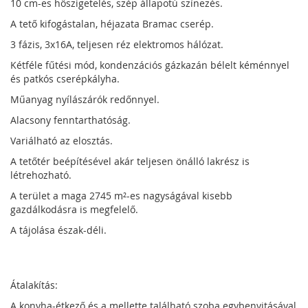
10 cm-es hőszigetelés, szép állapotú színezés.
A tető kifogástalan, héjazata Bramac cserép.
3 fázis, 3x16A, teljesen réz elektromos hálózat.
Kétféle fűtési mód, kondenzációs gázkazán bélelt kéménnyel
és patkós cserépkályha.
Műanyag nyílászárók redőnnyel.
Alacsony fenntarthatóság.
Variálható az elosztás.
A tetőtér beépítésével akár teljesen önálló lakrész is
létrehozható.
A terület a maga 2745 m²-es nagyságával kisebb
gazdálkodásra is megfelelő.
A tájolása észak-déli.
Átalakítás:
A konyha-étkező és a mellette található szoba egybenyitásával