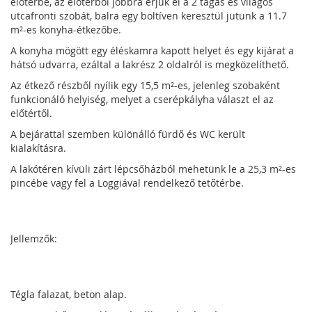
előtérbe, az előtérből jobbra érjük el a 2 tágas és világos
utcafronti szobát, balra egy boltíven keresztül jutunk a 11.7
m²-es konyha-étkezőbe.
A konyha mögött egy éléskamra kapott helyet és egy kijárat a
hátsó udvarra, ezáltal a lakrész 2 oldalról is megközelíthető.
Az étkező részből nyílik egy 15,5 m²-es, jelenleg szobaként
funkcionáló helyiség, melyet a cserépkályha választ el az
előtértől.
A bejárattal szemben különálló fürdő és WC került
kialakításra.
A lakótéren kívüli zárt lépcsőházból mehetünk le a 25,3 m²-es
pincébe vagy fel a Loggiával rendelkező tetőtérbe.
Jellemzők:
Tégla falazat, beton alap.