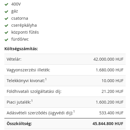
400V
gáz
csatorna
cserépkályha
központi fűtés
fürdő/wc
Költségszámítás:
Vételár:
42.000.000 HUF
Vagyonszerzési illeték:
1.680.000 HUF
1
Telekkönyvi kivonat:
10.000 HUF
Földhivatali szolgáltatási díj:
21.200 HUF
1
Piaci jutalék:
1.600.200 HUF
1
Adásvételi szerzõdés (ügyvédi dij):
533.400 HUF
Összköltség:
45.844.800 HUF