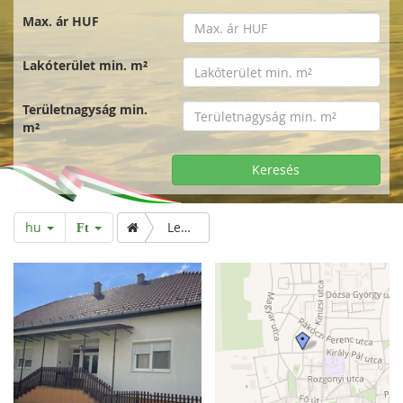
Max. ár HUF
Lakóterület min. m²
Területnagyság min.
m²
Keresés
hu
Lehetőségekkel teli, műszakilag korszerű családi ház Palinban
Ft