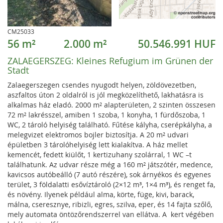
CM25033
56 m²
2.000 m²
50.546.991 HUF
ZALAEGERSZEG:
Kleines Refugium im Grünen der
Stadt
Zalaegerszegen csendes nyugodt helyen, zöldövezetben,
aszfaltos úton 2 oldalról is jól megközelíthető, lakhatásra is
alkalmas ház eladó. 2000 m² alapterületen, 2 szinten összesen
72 m² lakrésszel, amiben 1 szoba, 1 konyha, 1 fürdőszoba, 1
WC, 2 tároló helyiség található. Fűtése kályha, cserépkályha, a
melegvizet elektromos bojler biztosítja. A 20 m² udvari
épületben 3 tárolóhelyiség lett kialakítva. A ház mellet
kemencét, fedett kiülőt, 1 kertizuhany szolárral, 1 WC –t
találhatunk. Az udvar része még a 160 m² játszótér, medence,
kavicsos autóbeálló (7 autó részére), sok árnyékos és egyenes
terület, 3 földalatti esővíztároló (2×12 m³, 1×4 m³), és renget fa,
és növény. Ilyenek például alma, körte, füge, kivi, barack,
málna, cseresznye, ribizli, egres, szilva, eper, és 14 fajta szőlő,
mely automata öntözőrendszerrel van ellátva. A kert végében