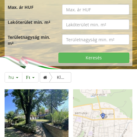
Max. ár HUF
Lakóterület min. m²
Területnagyság min.
m²
Keresés
hu
Kleines Refugium im Grünen der Stadt
Ft