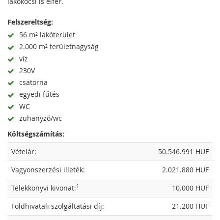
lakókocsi is elfér.
Felszereltség:
56 m² lakóterület
2.000 m² területnagyság
víz
230V
csatorna
egyedi fűtés
WC
zuhanyzó/wc
Költségszámítás:
Vételár:
50.546.991 HUF
Vagyonszerzési illeték:
2.021.880 HUF
1
Telekkönyvi kivonat:
10.000 HUF
Földhivatali szolgáltatási díj:
21.200 HUF