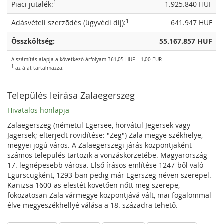
1
Piaci jutalék:
1.925.840 HUF
1
Adásvételi szerzõdés (ügyvédi dij):
641.947 HUF
Összköltség:
55.167.857 HUF
A számítás alapja a következő árfolyam 361,05 HUF = 1,00 EUR .
1
az áfát tartalmazza.
Település leírása Zalaegerszeg
Hivatalos honlapja
Zalaegerszeg (németül Egersee, horvátul Jegersek vagy
Jagersek; elterjedt rövidítése: "Zeg") Zala megye székhelye,
megyei jogú város. A Zalaegerszegi járás központjaként
számos település tartozik a vonzáskörzetébe. Magyarország
17. legnépesebb városa. Első írásos említése 1247-ből való
Egurscugként, 1293-ban pedig már Egerszeg néven szerepel.
Kanizsa 1600-as elestét követően nőtt meg szerepe,
fokozatosan Zala vármegye központjává vált, mai fogalommal
élve megyeszékhellyé válása a 18. századra tehető.