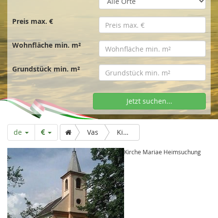
t
s
Preis max. €
Wohnfläche min. m²
e
Grundstück min. m²
i
Jetzt suchen...
t
de
Vas
Kirche Mariae Heimsuchung
e
Kirche Mariae Heimsuchung