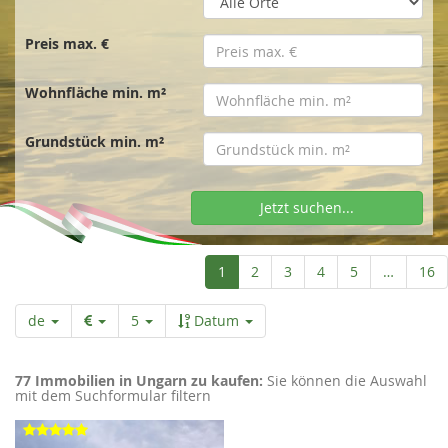
t
s
Preis max. €
Wohnfläche min. m²
e
Grundstück min. m²
i
Jetzt suchen...
t
Aktuelle
1
2
3
4
5
…
16
e
Seite
de
5
Datum
77 Immobilien in Ungarn zu kaufen:
Sie können die Auswahl
mit dem Suchformular filtern