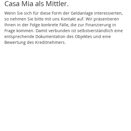
Casa Mia als Mittler.
Wenn Sie sich für diese Form der Geldanlage interessierten,
so nehmen Sie bitte mit uns Kontakt auf. Wir präsentieren
Ihnen in der Folge konkrete Fälle, die zur Finanzierung in
Frage kommen. Damit verbunden ist selbstverständlich eine
entsprechende Dokumentation des Objektes und eine
Bewertung des Kreditnehmers.
S
c
r
© 2005-2015 &
Impressum
:
Casa Mia Hungary Bt.
,
H-9918
Felsõmarác
,
Fõ
o
út 66
,
Telefon
0036-70-6161093
, Fax
0036-70-9002522
, E-Mail
l
office@casa-mia.at