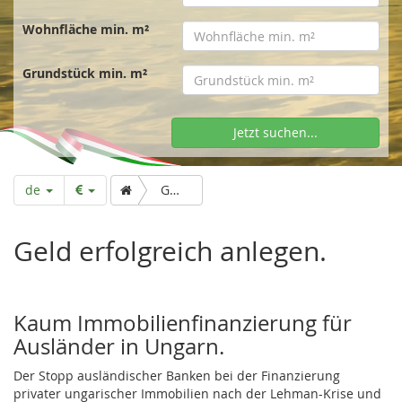
t
Wohnfläche min. m²
s
Grundstück min. m²
e
Jetzt suchen...
i
de
Geld erfolgreich anlegen.
t
Geld erfolgreich anlegen.
e
Kaum Immobilienfinanzierung für
Ausländer in Ungarn.
Der Stopp ausländischer Banken bei der Finanzierung
privater ungarischer Immobilien nach der Lehman-Krise und