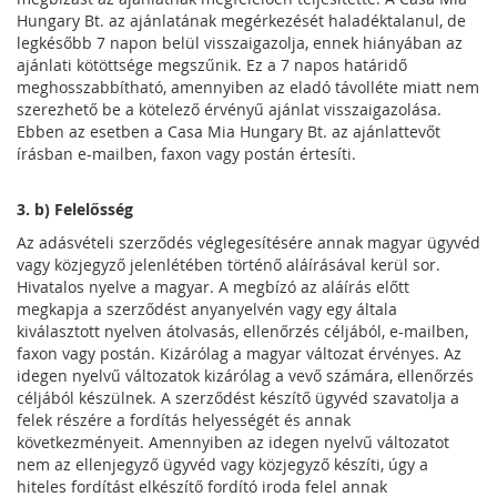
Hungary Bt. az ajánlatának megérkezését haladéktalanul, de
legkésőbb 7 napon belül visszaigazolja, ennek hiányában az
ajánlati kötöttsége megszűnik. Ez a 7 napos határidő
meghosszabbítható, amennyiben az eladó távolléte miatt nem
szerezhető be a kötelező érvényű ajánlat visszaigazolása.
Ebben az esetben a Casa Mia Hungary Bt. az ajánlattevőt
írásban e-mailben, faxon vagy postán értesíti.
3. b) Felelősség
Az adásvételi szerződés véglegesítésére annak magyar ügyvéd
vagy közjegyző jelenlétében történő aláírásával kerül sor.
Hivatalos nyelve a magyar. A megbízó az aláírás előtt
megkapja a szerződést anyanyelvén vagy egy általa
kiválasztott nyelven átolvasás, ellenőrzés céljából, e-mailben,
faxon vagy postán. Kizárólag a magyar változat érvényes. Az
idegen nyelvű változatok kizárólag a vevő számára, ellenőrzés
céljából készülnek. A szerződést készítő ügyvéd szavatolja a
felek részére a fordítás helyességét és annak
következményeit. Amennyiben az idegen nyelvű változatot
nem az ellenjegyző ügyvéd vagy közjegyző készíti, úgy a
hiteles fordítást elkészítő fordító iroda felel annak