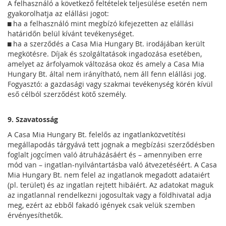
A felhasználó a következő feltételek teljesülése esetén nem
gyakorolhatja az elállási jogot:
 ha a felhasználó mint megbízó kifejezetten az elállási
határidőn belül kívánt tevékenységet.
 ha a szerződés a Casa Mia Hungary Bt. irodájában került
megkötésre. Díjak és szolgáltatások ingadozása esetében,
amelyet az árfolyamok változása okoz és amely a Casa Mia
Hungary Bt. által nem irányítható, nem áll fenn elállási jog.
Fogyasztó: a gazdasági vagy szakmai tevékenység körén kívül
eső célból szerződést kötő személy.
9. Szavatosság
A Casa Mia Hungary Bt. felelős az ingatlanközvetítési
megállapodás tárgyává tett jognak a megbízási szerződésben
foglalt jogcímen való átruházásáért és – amennyiben erre
mód van – ingatlan-nyilvántartásba való átvezetéséért. A Casa
Mia Hungary Bt. nem felel az ingatlanok megadott adataiért
(pl. terület) és az ingatlan rejtett hibáiért. Az adatokat maguk
az ingatlannal rendelkezni jogosultak vagy a földhivatal adja
meg, ezért az ebből fakadó igények csak velük szemben
érvényesíthetők.