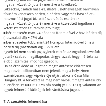
ingatlanközvetítői jutalék mértéke a következő:
Lakásokra, családi házakra, illetve üzlethelyiségek bármilyen
típusára vonatkozó bérleti, albérleti, vagy más használati-,
hasznosítási jogot biztosító szerződés esetén az
ingatlanközvetítői jutalék mértéke a közvetített ingatlanra
kötött szerződés futamidejétől függ:
 bérlet esetén max. 24 hónapos futamidővel 2 havi bérleti díj
(használati díj) + 27% áfa
 bérlet esetén több, mint 24 hónapos futamidővel 3 havi
bérleti díj (használati díj) + 27% áfa
Egyéb fel nem sorolt jogügyletek esetén az ingatlanközvetítői
jutalék szabad megállapodás tárgya, azzal, hogy mértéke az
előbbi számítási módhoz igazodik.
Ha az érdeklődő az ingatlan megtekintésére előzetesen
megbeszélt időpontban nem jelenik meg a helyszínen
személyesen, vagy képviselője útján, akkor a Casa Mia
Hungary Bt. a tervezett és meg nem valósult megtekintési idő
ellenében 15.600 Ft + 27% áfa óradíj (= 19.812 Ft), valamint az
egyéb felmerülő költségek felszámítására jogosult.
7. A szerződés felmondása