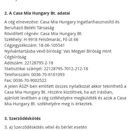
2. A Casa Mia Hungary Bt. adatai
A cég elnevezése: Casa Mia Hungary Ingatlanhasznosító és
Beruházó Betéti Társaság
Rövidített cégnév: Casa Mia Hungary Bt.
Székhely: H-9918 Felsőmarác, Fő út 66
Cégjegyzékszám: 18-06-105541
Nyilvántartásba vevő bíróság: Vas Megyei Bíróság mint
Cégbíróság
Adószám: 22128795-2-18
Statisztikai számjel: 22128795-7012-212-18
Telefonszám: 0036-70-6161093
Fax: 0036-70-9002522
A jelen ÁSZF-ben említett összes nyilatkozat akkor tekinthető a
Casa Mia Hungary Bt. részére közöltnek, ha azt írásban,
ajánlott levélben a cég székhelyére megküldték és azok a Casa
Mia Hungary Bt. székhelyére meg is érkeztek.
3. Szerződéskötés
3. a) Szerződéskötés vétel és bérlet esetén