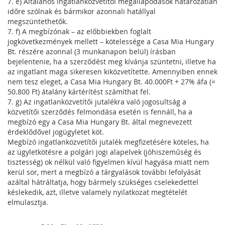
7. e) Általános ingatlanközvetítői megállapodások határozatlan
időre szólnak és bármikor azonnali hatállyal
megszüntethetők.
7. f) A megbízónak – az előbbiekben foglalt
jogkövetkezmények mellett – kötelessége a Casa Mia Hungary
Bt. részére azonnal (3 munkanapon belül) írásban
bejelentenie, ha a szerződést meg kívánja szüntetni, illetve ha
az ingatlant maga sikeresen kiközvetítette. Amennyiben ennek
nem tesz eleget, a Casa Mia Hungary Bt. 40.000Ft + 27% áfa (=
50.800 Ft) átalány kártérítést számíthat fel.
7. g) Az ingatlanközvetítői jutalékra való jogosultság a
közvetítői szerződés felmondása esetén is fennáll, ha a
megbízó egy a Casa Mia Hungary Bt. által megnevezett
érdeklődővel jogügyletet köt.
Megbízó ingatlanközvetítői jutalék megfizetésére köteles, ha
az ügyletkötésre a polgári jogi alapelvek (jóhiszeműség és
tisztesség) ok nélkül való figyelmen kívül hagyása miatt nem
kerül sor, mert a megbízó a tárgyalások további lefolyását
azáltal hátráltatja, hogy bármely szükséges cselekedettel
késlekedik, azt, illetve valamely nyilatkozat megtételét
elmulasztja.