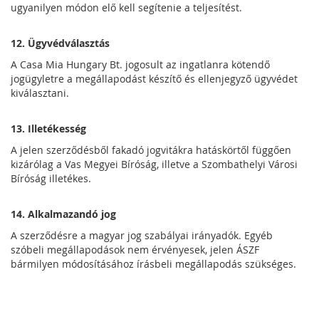
ugyanilyen módon elő kell segítenie a teljesítést.
12. Ügyvédválasztás
A Casa Mia Hungary Bt. jogosult az ingatlanra kötendő
jogügyletre a megállapodást készítő és ellenjegyző ügyvédet
kiválasztani.
13. Illetékesség
A jelen szerződésből fakadó jogvitákra hatáskörtől függően
kizárólag a Vas Megyei Bíróság, illetve a Szombathelyi Városi
Bíróság illetékes.
14. Alkalmazandó jog
A szerződésre a magyar jog szabályai irányadók. Egyéb
szóbeli megállapodások nem érvényesek, jelen ÁSZF
bármilyen módosításához írásbeli megállapodás szükséges.