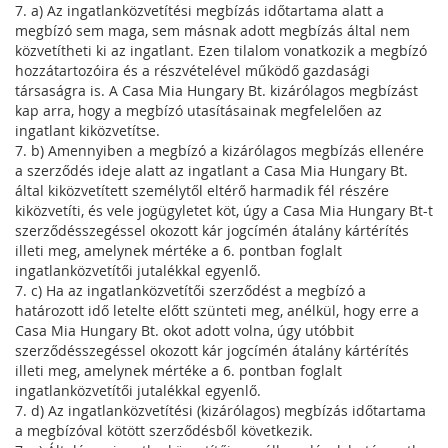
7. a) Az ingatlanközvetítési megbízás időtartama alatt a
megbízó sem maga, sem másnak adott megbízás által nem
közvetítheti ki az ingatlant. Ezen tilalom vonatkozik a megbízó
hozzátartozóira és a részvételével működő gazdasági
társaságra is. A Casa Mia Hungary Bt. kizárólagos megbízást
kap arra, hogy a megbízó utasításainak megfelelően az
ingatlant kiközvetítse.
7. b) Amennyiben a megbízó a kizárólagos megbízás ellenére
a szerződés ideje alatt az ingatlant a Casa Mia Hungary Bt.
által kiközvetített személytől eltérő harmadik fél részére
kiközvetíti, és vele jogügyletet köt, úgy a Casa Mia Hungary Bt-t
szerződésszegéssel okozott kár jogcímén átalány kártérítés
illeti meg, amelynek mértéke a 6. pontban foglalt
ingatlanközvetítői jutalékkal egyenlő.
7. c) Ha az ingatlanközvetítői szerződést a megbízó a
határozott idő letelte előtt szünteti meg, anélkül, hogy erre a
Casa Mia Hungary Bt. okot adott volna, úgy utóbbit
szerződésszegéssel okozott kár jogcímén átalány kártérítés
illeti meg, amelynek mértéke a 6. pontban foglalt
ingatlanközvetítői jutalékkal egyenlő.
7. d) Az ingatlanközvetítési (kizárólagos) megbízás időtartama
a megbízóval kötött szerződésből következik.