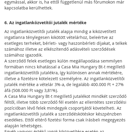
egymással, akkor is, ha ettől függetlenül más fórumokon már
kapcsolatba kerülhettek.
6. Az ingatlanközvetítői jutalék mértéke
Az ingatlanközvetítői jutalék alapja mindig a kiközvetített
ingatlanra ténylegesen kikötött vételárhoz, beleértve az
esetleges terheket, bérleti- vagy haszonbérleti díjakat, a telkek
számához illetve az elkészítendő adásvételi szerződések
számához igazodik.
A szerződő felek esetleges külön megállapodása semmilyen
formában nincs kihatással a Casa Mia Hungary Bt-t megillető
ingatlanközvetítői jutalékra, így különösen annak mértékére,
illetve a fizetésre kötelezett személyére. Az ingatlanközvetítői
jutalék mértéke a vételár 3%-a, de legalább 400.000 Ft + 27%
áfá (508.000 Ft vagy 3,81%).
A Casa Mia Hungary Bt-t megillető jutalékot mindkét szerződő
féltől, illetve több szerződő fél esetén az ellentétes szerződési
pozícióban lévő felek mindegyik csoportjától követelheti. Az
ingatlanközvetítői jutalék a szerződéskötéskor készpénzben
esedékes. Ettől eltérő fizetési forma csak írásbeli megegyezés
alapján lehetséges.
Egyéb vagyoni értékű jogok kiközvetítése esetén az