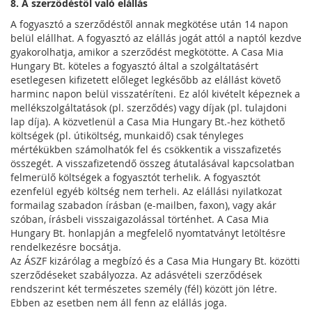
8. A szerződéstől való elállás
A fogyasztó a szerződéstől annak megkötése után 14 napon
belül elállhat. A fogyasztó az elállás jogát attól a naptól kezdve
gyakorolhatja, amikor a szerződést megkötötte. A Casa Mia
Hungary Bt. köteles a fogyasztó által a szolgáltatásért
esetlegesen kifizetett előleget legkésőbb az elállást követő
harminc napon belül visszatéríteni. Ez alól kivételt képeznek a
mellékszolgáltatások (pl. szerződés) vagy díjak (pl. tulajdoni
lap díja). A közvetlenül a Casa Mia Hungary Bt.-hez köthető
költségek (pl. útiköltség, munkaidő) csak tényleges
mértékükben számolhatók fel és csökkentik a visszafizetés
összegét. A visszafizetendő összeg átutalásával kapcsolatban
felmerülő költségek a fogyasztót terhelik. A fogyasztót
ezenfelül egyéb költség nem terheli. Az elállási nyilatkozat
formailag szabadon írásban (e-mailben, faxon), vagy akár
szóban, írásbeli visszaigazolással történhet. A Casa Mia
Hungary Bt. honlapján a megfelelő nyomtatványt letöltésre
rendelkezésre bocsátja.
Az ÁSZF kizárólag a megbízó és a Casa Mia Hungary Bt. közötti
szerződéseket szabályozza. Az adásvételi szerződések
rendszerint két természetes személy (fél) között jön létre.
Ebben az esetben nem áll fenn az elállás joga.