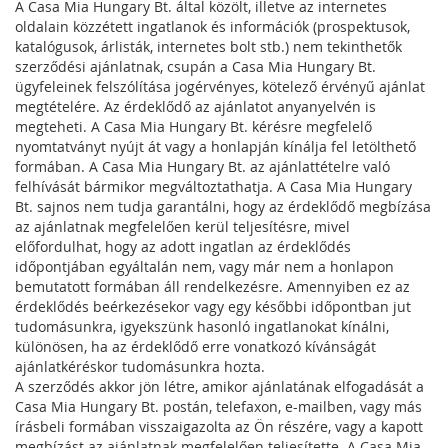
A Casa Mia Hungary Bt. által közölt, illetve az internetes
oldalain közzétett ingatlanok és információk (prospektusok,
katalógusok, árlisták, internetes bolt stb.) nem tekinthetők
szerződési ajánlatnak, csupán a Casa Mia Hungary Bt.
ügyfeleinek felszólítása jogérvényes, kötelező érvényű ajánlat
megtételére. Az érdeklődő az ajánlatot anyanyelvén is
megteheti. A Casa Mia Hungary Bt. kérésre megfelelő
nyomtatványt nyújt át vagy a honlapján kínálja fel letölthető
formában. A Casa Mia Hungary Bt. az ajánlattételre való
felhívását bármikor megváltoztathatja. A Casa Mia Hungary
Bt. sajnos nem tudja garantálni, hogy az érdeklődő megbízása
az ajánlatnak megfelelően kerül teljesítésre, mivel
előfordulhat, hogy az adott ingatlan az érdeklődés
időpontjában egyáltalán nem, vagy már nem a honlapon
bemutatott formában áll rendelkezésre. Amennyiben ez az
érdeklődés beérkezésekor vagy egy későbbi időpontban jut
tudomásunkra, igyekszünk hasonló ingatlanokat kínálni,
különösen, ha az érdeklődő erre vonatkozó kívánságát
ajánlatkéréskor tudomásunkra hozta.
A szerződés akkor jön létre, amikor ajánlatának elfogadását a
Casa Mia Hungary Bt. postán, telefaxon, e-mailben, vagy más
írásbeli formában visszaigazolta az Ön részére, vagy a kapott
megbízást az ajánlatnak megfelelően teljesítette. A Casa Mia