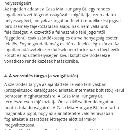
helyességéért.
Az ingatlan adatait a Casa Mia Hungary Bt. egy rendes
ingatlanközvetítő gondosságával szolgáltatja; ezen adatok
helyességéért, melyek az ingatlan feletti rendelkezési joggal
bíró személy tájékoztatásán alapulnak, nem vállalunk
felelősséget. A közvetítő a felhasználó felé jogcímtől
függetlenül csak szándékosság és durva hanyagság esetén
felelős. Enyhe gondatlanság esetén a felelősség kizárva. Az
ingatlan adásvételi szerződések nem tartoznak a távollevők
között és az üzlethelyiségen kívül kötött szerződésekre
vonatkozó rendelkezések hatáskörébe.
4. A szerződés tárgya (a szolgáltatás)
A szerződés tárgya az ajánlattételre való felhívásban
(prospektusok, katalógusok, árlisták, internetes bolt stb.) kerül
pontosan meghatározásra. A Casa Mia Hungary Bt.
természetesen tájékoztatja Önt a kiközvetítendő ingatlan
pontos tulajdonságairól. A Casa Mia Hungary Bt. fenntartja
magának a jogot, hogy az ajánlattételre való felhívásban
foglaltakat a szerződés létrejötte előtt bármikor
megváltoztassa.