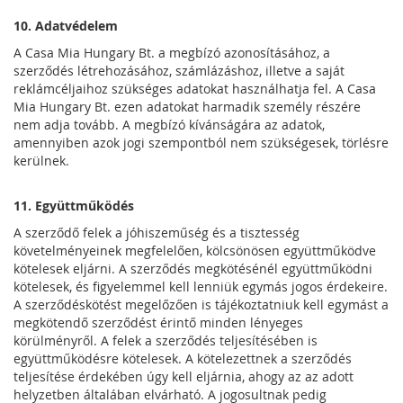
10. Adatvédelem
A Casa Mia Hungary Bt. a megbízó azonosításához, a
szerződés létrehozásához, számlázáshoz, illetve a saját
reklámcéljaihoz szükséges adatokat használhatja fel. A Casa
Mia Hungary Bt. ezen adatokat harmadik személy részére
nem adja tovább. A megbízó kívánságára az adatok,
amennyiben azok jogi szempontból nem szükségesek, törlésre
kerülnek.
11. Együttműködés
A szerződő felek a jóhiszeműség és a tisztesség
követelményeinek megfelelően, kölcsönösen együttműködve
kötelesek eljárni. A szerződés megkötésénél együttműködni
kötelesek, és figyelemmel kell lenniük egymás jogos érdekeire.
A szerződéskötést megelőzően is tájékoztatniuk kell egymást a
megkötendő szerződést érintő minden lényeges
körülményről. A felek a szerződés teljesítésében is
együttműködésre kötelesek. A kötelezettnek a szerződés
teljesítése érdekében úgy kell eljárnia, ahogy az az adott
helyzetben általában elvárható. A jogosultnak pedig