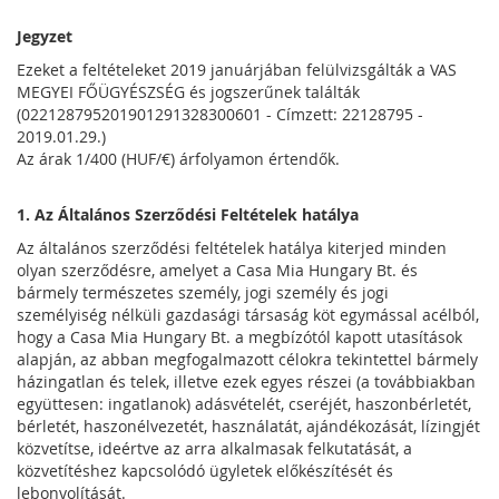
Jegyzet
Ezeket a feltételeket 2019 januárjában felülvizsgálták a VAS
MEGYEI FŐÜGYÉSZSÉG és jogszerűnek találták
(022128795201901291328300601 - Címzett: 22128795 -
2019.01.29.)
Az árak 1/400 (HUF/€) árfolyamon értendők.
1. Az Általános Szerződési Feltételek hatálya
Az általános szerződési feltételek hatálya kiterjed minden
olyan szerződésre, amelyet a Casa Mia Hungary Bt. és
bármely természetes személy, jogi személy és jogi
személyiség nélküli gazdasági társaság köt egymással acélból,
hogy a Casa Mia Hungary Bt. a megbízótól kapott utasítások
alapján, az abban megfogalmazott célokra tekintettel bármely
házingatlan és telek, illetve ezek egyes részei (a továbbiakban
együttesen: ingatlanok) adásvételét, cseréjét, haszonbérletét,
bérletét, haszonélvezetét, használatát, ajándékozását, lízingjét
közvetítse, ideértve az arra alkalmasak felkutatását, a
közvetítéshez kapcsolódó ügyletek előkészítését és
lebonyolítását.