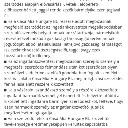
szerződés alapján elővásárlási-, vételi-, előbérleti-,
előhaszonbérleti joggal rendelkezők bármelyike ezen jogával
él.
 Ha a Casa Mia Hungary Bt. részére adott megbízásnak
megfelelő szerződést az ingatlanközvetítési megállapodásban
szereplő személy helyett annak hozzátartozója, bármelyikük
részvételével működő gazdasági társaság (ideértve annak
jogutódját, abból átalakulással létrejövő gazdasági társaságot
is), ezeknek vezető tisztségviselői, tagjai (vagy ezek
hozzátartozói) kötik meg.
 Ha az ingatlanközvetítési megbízásban szereplő személy a
megbízási szerződés felmondása után köt szerződést olyan
személlyel – ideértve az előző gondolatban foglalt személyi
kört is -, akit a Casa Mia Hungary Bt. még megbízási szerződés
fennállása alatt részére kiközvetített.
 Ha a vásárolni szándékozó személy a részére kiközvetített
ingatlant harmadik személlyel ismerteti és helyette utóbbi a
kiközvetített ingatlanra bármilyen szerződést köt, feltéve, hogy
ezen harmadik személy az ingatlanközvetítői jutalék
megfizetését megtagadja.
 Ha a szerződő felek a Casa Mia Hungary Bt. közvetítői
tevékenysége eredményeképpen kerültek kapcsolatba