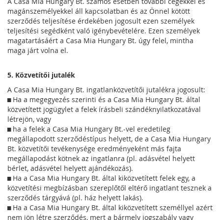
A Casa Mia Hungary Bt. számos esetben további cégekkel és
magánszemélyekkel áll kapcsolatban és az Önnel kötött
szerződés teljesítése érdekében jogosult ezen személyek
teljesítési segédként való igénybevételére. Ezen személyek
magatartásáért a Casa Mia Hungary Bt. úgy felel, mintha
maga járt volna el.
5. Közvetítői jutalék
A Casa Mia Hungary Bt. ingatlanközvetítői jutalékra jogosult:
 Ha a megegyezés szerinti és a Casa Mia Hungary Bt. által
közvetített jogügylet a felek írásbeli szándéknyilatkozatával
létrejön, vagy
 ha a felek a Casa Mia Hungary Bt.-vel eredetileg
megállapodott szerződéstípus helyett, de a Casa Mia Hungary
Bt. közvetítői tevékenysége eredményeként más fajta
megállapodást kötnek az ingatlanra (pl. adásvétel helyett
bérlet, adásvétel helyett ajándékozás).
 Ha a Casa Mia Hungary Bt. által kiközvetített felek egy, a
közvetítési megbízásban szereplőtől eltérő ingatlant tesznek a
szerződés tárgyává (pl. ház helyett lakás).
 Ha a Casa Mia Hungary Bt. által kiközvetített személlyel azért
nem jön létre szerződés, mert a bármely jogszabály vagy