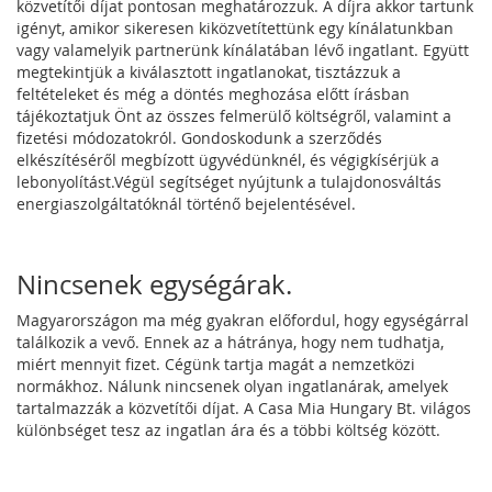
közvetítői díjat pontosan meghatározzuk. A díjra akkor tartunk
igényt, amikor sikeresen kiközvetítettünk egy kínálatunkban
vagy valamelyik partnerünk kínálatában lévő ingatlant. Együtt
megtekintjük a kiválasztott ingatlanokat, tisztázzuk a
feltételeket és még a döntés meghozása előtt írásban
tájékoztatjuk Önt az összes felmerülő költségről, valamint a
fizetési módozatokról. Gondoskodunk a szerződés
elkészítéséről megbízott ügyvédünknél, és végigkísérjük a
lebonyolítást.Végül segítséget nyújtunk a tulajdonosváltás
energiaszolgáltatóknál történő bejelentésével.
Nincsenek egységárak.
Magyarországon ma még gyakran előfordul, hogy egységárral
találkozik a vevő. Ennek az a hátránya, hogy nem tudhatja,
miért mennyit fizet. Cégünk tartja magát a nemzetközi
normákhoz. Nálunk nincsenek olyan ingatlanárak, amelyek
tartalmazzák a közvetítői díjat. A Casa Mia Hungary Bt. világos
különbséget tesz az ingatlan ára és a többi költség között.