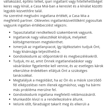
vállakozást, építési telket, ipari ingatlant vagy hitellehetőséget
keres vagy kínál, a Casa Miá-ban a kereslet és a kínálat közötti
legjobb közvetítőre talál.
Ha szeretné megtudni ingatlana értékét, a Casa Mia a
megfelelő partner. Okleveles ingatlanközvetítőként jogosultak
vagyunk ingatlan-értékbecslést végezni.
Tapasztalattal rendkelkező szakemberek vagyunk.
Ingatlanok nagy választékát kínáljuk, melyeket
költségmentesen megtekinthet.
Ismerjük az ingatlanpiacot, így tájékoztatni tudjuk Önt,
hogy kívánsága teljesíthető-e.
Gondoskodunk az időpontokról és megbeszélésekről.
Tudjuk, mi az, amit Önnek ingatlaneladáskor vagy
vásárláskor figyelembe kell vennie, és az esetleges károk
elkerülése érdekében ellátjuk Önt a szükséges
tanácsokkal.
Megtaláljuk a megoldást, ha az Ön és a másik szerződő
fél elképzelései nem illenek egymáshoz, vagy ha bármi
más probléma merülne fel.
Gondoskodunk ingatlana megfelelő reklámozásáról.
Munkaidőn kívül is a rendelkezésére állunk.
Velünk időt, fáradságot takarít meg és elkerüli a