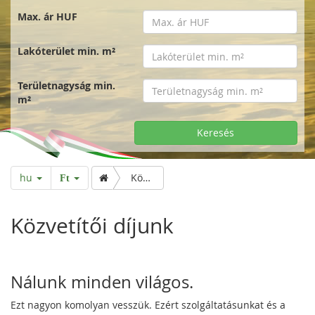
Max. ár HUF
Lakóterület min. m²
Területnagyság min.
m²
Keresés
hu
Közvetítői díjunk
Ft
Közvetítői díjunk
Nálunk minden világos.
Ezt nagyon komolyan vesszük. Ezért szolgáltatásunkat és a