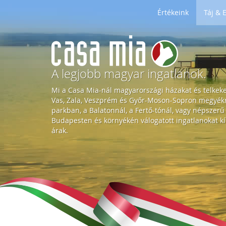
Értékeink
Táj &
H
o
A legjobb magyar ingatlanok.
Mi a Casa Mia-nál magyarországi házakat és telkek
m
Vas, Zala, Veszprém és Győr-Moson-Sopron megyékre
parkban, a Balatonnál, a Fertő-tónál, vagy népszerű
Budapesten és környékén válogatott ingatlanokat kí
e
árak.