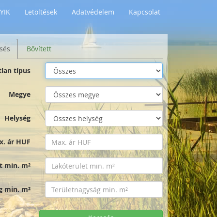
YIK
Letöltések
Adatvédelem
Kapcsolat
sés
Bővített
tlan típus
Megye
Helység
x. ár HUF
t min. m²
g min. m²