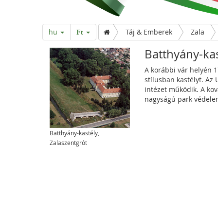
hu
Táj & Emberek
Zala
Ft
Batthyány-kas
A korábbi vár helyén 
stílusban kastélyt. Az
intézet működik. A kov
nagyságú park védelem 
Batthyány-kastély,
Zalaszentgrót