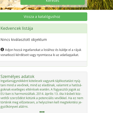
Keresés
Vissza a katalógushoz
Kedvencek listája
Nincs kiválasztott objektum
Adjon hozzá ingatlanokat a listához és küldje el a rájuk
vonatkozó kérdéseit vagy nyomtassa ki az adatlapjaikat.
Személyes adatok
In­gat­la­nü­g­ynök­ként kö­t­e­le­sek va­gyunk tájé­koz­ta­tást nyúj­
ta­ni mind a ve­vő­nek, mind az ela­dónak, vala­mint a ha­tósá­
go­knak eset­le­ges el­té­r­é­sek ese­tén. A fo­gyasz­tói jo­gok az
EU-ban is har­mo­ni­zál­tak. 2014. ápri­lis 13. óta írás­be­li köz­
vetítői szer­ződést kötünk a po­ten­ciá­lis ve­vők­kel. Ha ez nem
tör­té­nik meg előze­te­sen, a he­lys­zí­nen kell meg­tek­in­té­si je­
gy­ző­könyvet aláír­ni.