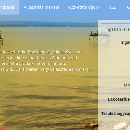
 Emberek
A vásárlás menete
Közvetítői díjunk
ÁSZF
G
Ingatlankere
Inga
et közvetítünk. Tevékenységünk elsősorban
 terjed ki. Az ingatlanok zöme nemzeti
 termálfürdők közelében található.
nálunk. Garantáltan nagy választék és korrekt
Ma
Lakóterüle
Területnagysá