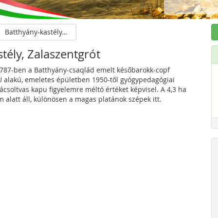
Batthyány-kastély, Zalaszentgrót
tély, Zalaszentgrót
1787-ben a Batthyány-csaqlád emelt későbarokk-copf
 U alakú, emeletes épületben 1950-től gyógypedagógiai
ácsoltvas kapu figyelemre méltó értéket képvisel. A 4,3 ha
alatt áll, különösen a magas platánok szépek itt.