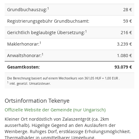
1
Grundbuchauszug:
28 €
Registrierungsgebühr Grundbuchsamt:
59 €
1
Gerichtlich beglaubigte Übersetzung:
216 €
1
Maklerhonorar:
3.239 €
1
Anwaltshonorar:
1.080 €
Gesamtkosten:
93.079 €
Die Berechnung basiert auf einem Wechselkurs von 361,05 HUF = 1,00 EUR .
1
inkl. gesetzl. Umsatzsteuer.
Ortsinformation Tekenye
Offizielle Website der Gemeinde (nur Ungarisch)
Kleiner Ort nordöstlich von Zalaszentgrót (ca. 2km
ausserhalb). Hügelige Gegend an den Ausläufern der
Weinberge. Ruhiges Dorf, erstklassige Erholungsmöglichkeit.
Thermalbäder in unmittelbarer Umgebung.