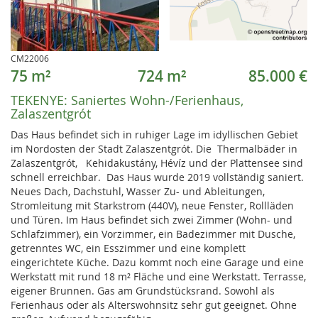
CM22006
75 m²
724 m²
85.000 €
TEKENYE:
Saniertes Wohn-/Ferienhaus,
Zalaszentgrót
Das Haus befindet sich in ruhiger Lage im idyllischen Gebiet
im Nordosten der Stadt Zalaszentgrót. Die Thermalbäder in
Zalaszentgrót, Kehidakustány, Hévíz und der Plattensee sind
schnell erreichbar. Das Haus wurde 2019 vollständig saniert.
Neues Dach, Dachstuhl, Wasser Zu- und Ableitungen,
Stromleitung mit Starkstrom (440V), neue Fenster, Rollläden
und Türen. Im Haus befindet sich zwei Zimmer (Wohn- und
Schlafzimmer), ein Vorzimmer, ein Badezimmer mit Dusche,
getrenntes WC, ein Esszimmer und eine komplett
eingerichtete Küche. Dazu kommt noch eine Garage und eine
Werkstatt mit rund 18 m² Fläche und eine Werkstatt. Terrasse,
eigener Brunnen. Gas am Grundstücksrand. Sowohl als
Ferienhaus oder als Alterswohnsitz sehr gut geeignet. Ohne