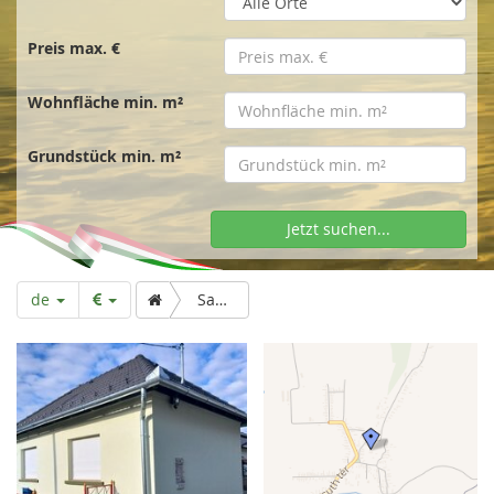
t
s
Preis max. €
Wohnfläche min. m²
e
Grundstück min. m²
i
Jetzt suchen...
t
de
Saniertes Wohn-/Ferienhaus, Zalaszentgrót
e