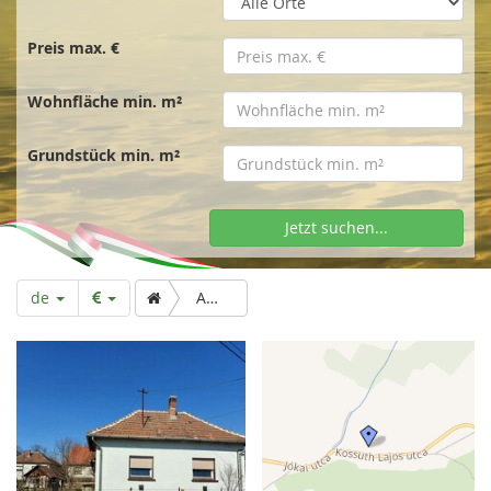
t
s
Preis max. €
Wohnfläche min. m²
e
Grundstück min. m²
i
Jetzt suchen...
t
de
Ausbaufähiges Wohnhaus nördlich von Lenti
e