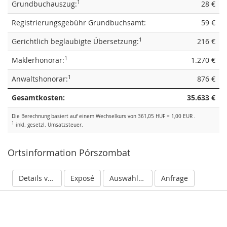
1
Grundbuchauszug:
28 €
Registrierungsgebühr Grundbuchsamt:
59 €
1
Gerichtlich beglaubigte Übersetzung:
216 €
1
Maklerhonorar:
1.270 €
1
Anwaltshonorar:
876 €
Gesamtkosten:
35.633 €
Die Berechnung basiert auf einem Wechselkurs von 361,05 HUF = 1,00 EUR .
1
inkl. gesetzl. Umsatzsteuer.
Ortsinformation Pórszombat
Details verbergen
Exposé
Auswählen
Anfrage