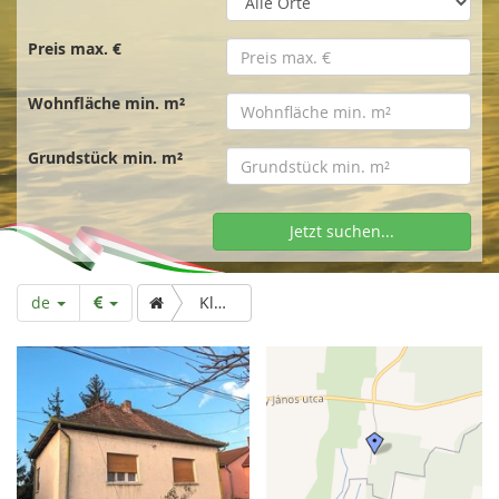
t
s
Preis max. €
Wohnfläche min. m²
e
Grundstück min. m²
i
Jetzt suchen...
t
de
Kleines Einfamilienhaus zum Sanieren
e