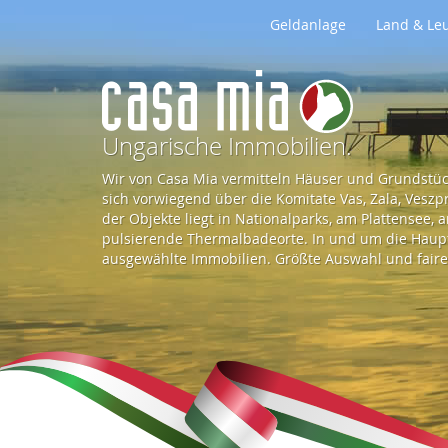
Geldanlage
Land & Le
Z
u
Ungarische Immobilien.
Wir von Casa Mia vermitteln Häuser und Grundstück
r
sich vorwiegend über die Komitate Vas, Zala, Vesz
der Objekte liegt in Nationalparks, am Plattensee,
pulsierende Thermalbadeorte. In und um die Haupts
S
ausgewählte Immobilien. Größte Auswahl und faire 
t
a