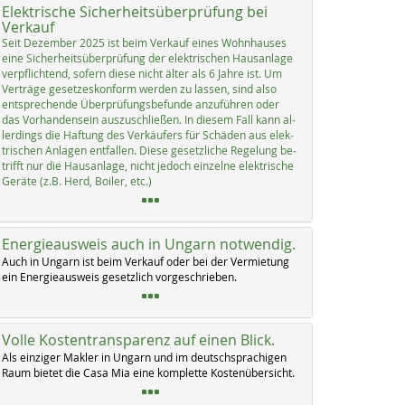
Elektrische Sicherheitsüberprüfung bei
Verkauf
Seit De­zem­ber 2025 ist beim Ver­kauf ei­nes Wohn­hau­ses
ei­ne Si­cher­heits­über­prü­fung der elek­tri­schen Haus­an­la­ge
verpf­lich­tend, so­fern die­se nicht äl­ter als 6 Jah­re ist. Um
Ver­trä­ge ge­set­zes­kon­form wer­den zu las­sen, sind al­so
ent­sp­re­chen­de Über­prü­fungs­be­fun­de an­zu­füh­ren oder
das Vor­han­den­sein aus­zu­sch­lie­ßen. In die­sem Fall kann al­
ler­dings die Haf­tung des Ver­käu­fers für Schä­den aus elek­
tri­schen An­la­gen ent­fal­len. Die­se ge­setz­li­che Re­ge­lung be­
trifft nur die Haus­an­la­ge, nicht je­doch ein­zel­ne elek­tri­sche
Ge­rä­te (z.B. Herd, Boi­ler, etc.)
Energieausweis auch in Ungarn notwendig.
Auch in Un­garn ist beim Ver­kauf oder bei der Ver­mie­tung
ein En­er­gie­aus­weis ge­setz­lich vor­ge­schrie­ben.
Volle Kostentransparenz auf einen Blick.
Als ein­zi­ger Mak­ler in Un­garn und im deutsch­spra­chi­gen
Raum bie­tet die Ca­sa Mia ei­ne kom­p­let­te Kos­ten­über­sicht.