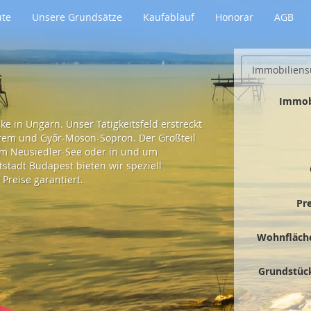
ute
Unsere Grundsätze
Kaufablauf
Honorar
AGB
Immobiliens
Immob
e in Ungarn. Unser Tätigkeitsfeld erstreckt
prem und Győr-Moson-Sopron. Der Großteil
 am Neusiedler-See oder in und um
tadt Budapest bieten wir speziell
Preise garantiert.
Pr
Wohnfläch
Grundstüc