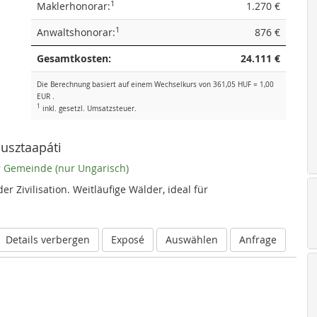
1
Maklerhonorar:
1.270 €
1
Anwaltshonorar:
876 €
Gesamtkosten:
24.111 €
Die Berechnung basiert auf einem Wechselkurs von 361,05 HUF = 1,00
EUR .
1
inkl. gesetzl. Umsatzsteuer.
usztaapáti
er Gemeinde (nur Ungarisch)
er Zivilisation. Weitläufige Wälder, ideal für
Details verbergen
Exposé
Auswählen
Anfrage