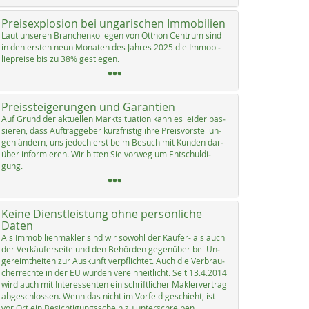
Preisexplosion bei ungarischen Immobilien
Laut un­se­ren Bran­chen­kol­le­gen von Ott­hon Cen­trum sind
in den ers­ten neun Mo­na­ten des Jah­res 2025 die Im­mo­bi­
lie­p­rei­se bis zu 38% ge­s­tie­gen.
Preissteigerungen und Garantien
Auf Grund der ak­tu­el­len Markt­si­tua­ti­on kann es lei­der pas­
sie­ren, dass Auf­trag­ge­ber kurz­fris­tig ih­re Preis­vor­stel­lun­
gen än­dern, uns je­doch erst beim Be­such mit Kun­den dar­
über in­for­mie­ren. Wir bit­ten Sie vor­weg um Ent­schul­di­
gung.
Keine Dienstleistung ohne persönliche
Daten
Als Im­mo­bi­li­en­mak­ler sind wir so­wohl der Käu­fer- als auch
der Ver­käu­fer­sei­te und den Be­hör­den ge­gen­über bei Un­
ge­reimt­hei­ten zur Aus­kunft verpf­lich­tet. Auch die Ver­brau­
cher­rech­te in der EU wur­den ve­r­ein­heit­licht. Seit 13.4.2014
wird auch mit In­ter­es­sen­ten ein schrift­li­cher Mak­ler­ver­trag
ab­ge­sch­los­sen. Wenn das nicht im Vor­feld ge­schieht, ist
vor Ort ein Be­sich­ti­gungs­schein zu un­ter­sch­rei­ben.