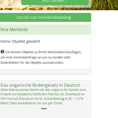
Jetzt suchen...
Zurück zum Immobilienkatalog
Ihre Merkliste
Keine Objekte gewählt
Sie können Objekte zu Ihrem Merkzettel hinzufügen,
um eine Sammelanfrage an uns zu senden oder
Datenblätter für die Objekte auszudrucken.
Das ungarische Bodengesetz in Deutsch
Al­len In­ter­es­sier­ten bie­ten wir das un­ga­ri­sche Ge­setz zum
Er­werb von land­wirt­schaft­li­chen Flächen als Down­load im
PDF-For­mat (Stand Ju­li 2019). Kos­ten­bei­trag € 20,- + 27%
MwSt. Bit­te kon­tak­tie­ren sie uns per Email.