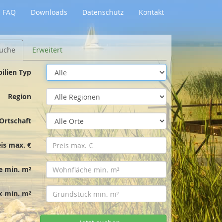
FAQ
Downloads
Datenschutz
Kontakt
uche
Erweitert
ilien Typ
Region
Ortschaft
eis max. €
e min. m²
k min. m²