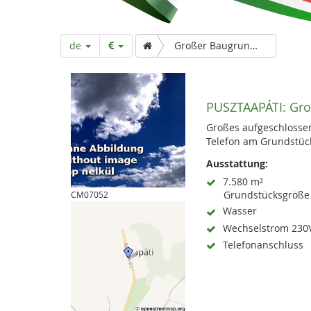
r
t
de
Großer Baugrund in abgeschiedenem Dorf
s
PUSZTAAPÁTI:
Gro
e
Großes aufgeschlossen
Telefon am Grundstüc
i
Ausstattung:
7.580 m²
t
Grundstücksgröße
CM07052
Wasser
Wechselstrom 230
e
Telefonanschluss