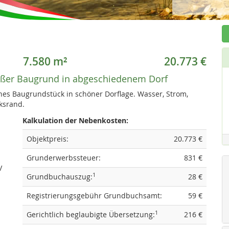
7.580 m²
20.773 €
ßer Baugrund in abgeschiedenem Dorf
es Baugrundstück in schöner Dorflage. Wasser, Strom,
ksrand.
Kalkulation der Nebenkosten:
Objektpreis:
20.773 €
Grunderwerbssteuer:
831 €
V
1
Grundbuchauszug:
28 €
Registrierungsgebühr Grundbuchsamt:
59 €
1
Gerichtlich beglaubigte Übersetzung:
216 €