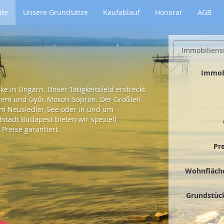
ute
Unsere Grundsätze
Kaufablauf
Honorar
AGB
Immobiliens
Immob
e in Ungarn. Unser Tätigkeitsfeld erstreckt
prem und Győr-Moson-Sopron. Der Großteil
 am Neusiedler-See oder in und um
tadt Budapest bieten wir speziell
Preise garantiert.
Pr
Wohnfläch
Grundstüc