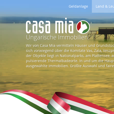
Geldanlage
Land & Le
Z
u
Ungarische Immobilien.
Wir von Casa Mia vermitteln Häuser und Grundstück
r
sich vorwiegend über die Komitate Vas, Zala, Vesz
der Objekte liegt in Nationalparks, am Plattensee,
pulsierende Thermalbadeorte. In und um die Haupts
S
ausgewählte Immobilien. Größte Auswahl und faire 
t
a