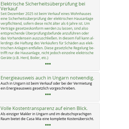
Elektrische Sicherheitsüberprüfung bei
Verkauf
Seit De­zem­ber 2025 ist beim Ver­kauf ei­nes Wohn­hau­ses
ei­ne Si­cher­heits­über­prü­fung der elek­tri­schen Haus­an­la­ge
verpf­lich­tend, so­fern die­se nicht äl­ter als 6 Jah­re ist. Um
Ver­trä­ge ge­set­zes­kon­form wer­den zu las­sen, sind al­so
ent­sp­re­chen­de Über­prü­fungs­be­fun­de an­zu­füh­ren oder
das Vor­han­den­sein aus­zu­sch­lie­ßen. In die­sem Fall kann al­
ler­dings die Haf­tung des Ver­käu­fers für Schä­den aus elek­
tri­schen An­la­gen ent­fal­len. Die­se ge­setz­li­che Re­ge­lung be­
trifft nur die Haus­an­la­ge, nicht je­doch ein­zel­ne elek­tri­sche
Ge­rä­te (z.B. Herd, Boi­ler, etc.)
Energieausweis auch in Ungarn notwendig.
Auch in Un­garn ist beim Ver­kauf oder bei der Ver­mie­tung
ein En­er­gie­aus­weis ge­setz­lich vor­ge­schrie­ben.
Volle Kostentransparenz auf einen Blick.
Als ein­zi­ger Mak­ler in Un­garn und im deutsch­spra­chi­gen
Raum bie­tet die Ca­sa Mia ei­ne kom­p­let­te Kos­ten­über­sicht.