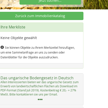
Jetzt suchen...
Zurück zum Immobilienkatalog
Ihre Merkliste
Keine Objekte gewählt
Sie können Objekte zu Ihrem Merkzettel hinzufügen,
um eine Sammelanfrage an uns zu senden oder
Datenblätter für die Objekte auszudrucken.
Das ungarische Bodengesetz in Deutsch
Al­len In­ter­es­sier­ten bie­ten wir das un­ga­ri­sche Ge­setz zum
Er­werb von land­wirt­schaft­li­chen Flächen als Down­load im
PDF-For­mat (Stand Ju­li 2019). Kos­ten­bei­trag € 20,- + 27%
MwSt. Bit­te kon­tak­tie­ren sie uns per Email.