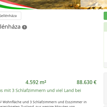
Gellénháza
llénháza
1
4.592 m²
88.630 €
s mit 3 Schlafzimmern und viel Land bei
m² Wohnfläche und 3 Schlafzimmern und Esszimmer in
gezeichneten Zustand, nur wenige Minuten von