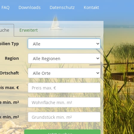
FAQ
Downloads
Datenschutz
Kontakt
uche
Erweitert
ilien Typ
Region
Ortschaft
eis max. €
e min. m²
k min. m²