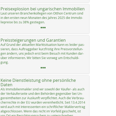
Preisexplosion bei ungarischen Immobilien
Laut un­se­ren Bran­chen­kol­le­gen von Ott­hon Cen­trum sind
in den ers­ten neun Mo­na­ten des Jah­res 2025 die Im­mo­bi­
lie­p­rei­se bis zu 38% ge­s­tie­gen.
Preissteigerungen und Garantien
Auf Grund der ak­tu­el­len Markt­si­tua­ti­on kann es lei­der pas­
sie­ren, dass Auf­trag­ge­ber kurz­fris­tig ih­re Preis­vor­stel­lun­
gen än­dern, uns je­doch erst beim Be­such mit Kun­den dar­
über in­for­mie­ren. Wir bit­ten Sie vor­weg um Ent­schul­di­
gung.
Keine Dienstleistung ohne persönliche
Daten
Als Im­mo­bi­li­en­mak­ler sind wir so­wohl der Käu­fer- als auch
der Ver­käu­fer­sei­te und den Be­hör­den ge­gen­über bei Un­
ge­reimt­hei­ten zur Aus­kunft verpf­lich­tet. Auch die Ver­brau­
cher­rech­te in der EU wur­den ve­r­ein­heit­licht. Seit 13.4.2014
wird auch mit In­ter­es­sen­ten ein schrift­li­cher Mak­ler­ver­trag
ab­ge­sch­los­sen. Wenn das nicht im Vor­feld ge­schieht, ist
vor Ort ein Be­sich­ti­gungs­schein zu un­ter­sch­rei­ben.