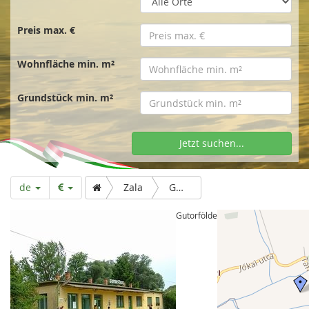
t
s
Preis max. €
Wohnfläche min. m²
e
Grundstück min. m²
i
Jetzt suchen...
t
de
Zala
Gutorfölde
e
Gutorfölde