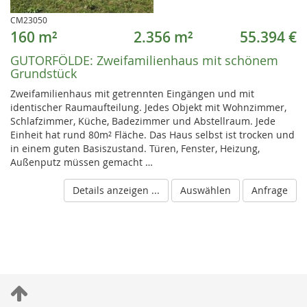
CM23050
160 m²
2.356 m²
55.394 €
GUTORFÖLDE:
Zweifamilienhaus mit schönem
Grundstück
Zweifamilienhaus mit getrennten Eingängen und mit
identischer Raumaufteilung. Jedes Objekt mit Wohnzimmer,
Schlafzimmer, Küche, Badezimmer und Abstellraum. Jede
Einheit hat rund 80m² Fläche. Das Haus selbst ist trocken und
in einem guten Basiszustand. Türen, Fenster, Heizung,
Außenputz müssen gemacht …
Details anzeigen ...
Auswählen
Anfrage
S
c