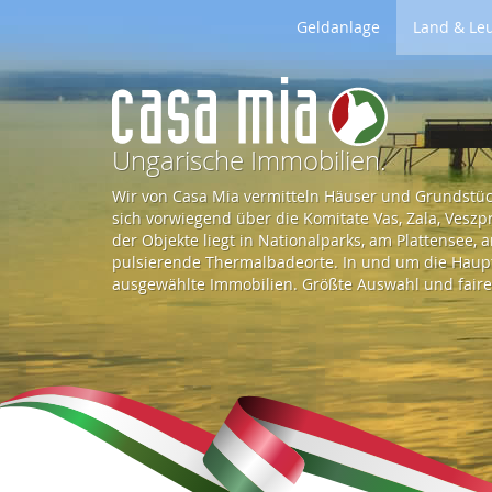
Geldanlage
Land & Le
Z
u
Ungarische Immobilien.
Wir von Casa Mia vermitteln Häuser und Grundstück
r
sich vorwiegend über die Komitate Vas, Zala, Vesz
der Objekte liegt in Nationalparks, am Plattensee,
pulsierende Thermalbadeorte. In und um die Haupts
S
ausgewählte Immobilien. Größte Auswahl und faire 
t
a