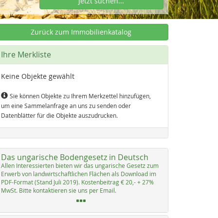
Jetzt suchen...
Zurück zum Immobilienkatalog
Ihre Merkliste
Keine Objekte gewählt
Sie können Objekte zu Ihrem Merkzettel hinzufügen,
um eine Sammelanfrage an uns zu senden oder
Datenblätter für die Objekte auszudrucken.
Das ungarische Bodengesetz in Deutsch
Al­len In­ter­es­sier­ten bie­ten wir das un­ga­ri­sche Ge­setz zum
Er­werb von land­wirt­schaft­li­chen Flächen als Down­load im
PDF-For­mat (Stand Ju­li 2019). Kos­ten­bei­trag € 20,- + 27%
MwSt. Bit­te kon­tak­tie­ren sie uns per Email.