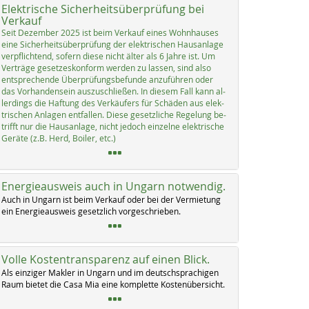
Elektrische Sicherheitsüberprüfung bei
Verkauf
Seit De­zem­ber 2025 ist beim Ver­kauf ei­nes Wohn­hau­ses
ei­ne Si­cher­heits­über­prü­fung der elek­tri­schen Haus­an­la­ge
verpf­lich­tend, so­fern die­se nicht äl­ter als 6 Jah­re ist. Um
Ver­trä­ge ge­set­zes­kon­form wer­den zu las­sen, sind al­so
ent­sp­re­chen­de Über­prü­fungs­be­fun­de an­zu­füh­ren oder
das Vor­han­den­sein aus­zu­sch­lie­ßen. In die­sem Fall kann al­
ler­dings die Haf­tung des Ver­käu­fers für Schä­den aus elek­
tri­schen An­la­gen ent­fal­len. Die­se ge­setz­li­che Re­ge­lung be­
trifft nur die Haus­an­la­ge, nicht je­doch ein­zel­ne elek­tri­sche
Ge­rä­te (z.B. Herd, Boi­ler, etc.)
Energieausweis auch in Ungarn notwendig.
Auch in Un­garn ist beim Ver­kauf oder bei der Ver­mie­tung
ein En­er­gie­aus­weis ge­setz­lich vor­ge­schrie­ben.
Volle Kostentransparenz auf einen Blick.
Als ein­zi­ger Mak­ler in Un­garn und im deutsch­spra­chi­gen
Raum bie­tet die Ca­sa Mia ei­ne kom­p­let­te Kos­ten­über­sicht.