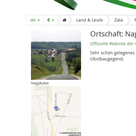
r
t
de
Land & Leute
Zala
s
Ortschaft: N
Offizielle Website de
e
Sehr schön gelegenes 
Obstbaugegend.
i
Nagykutas
t
e