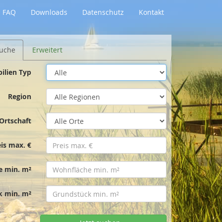
FAQ
Downloads
Datenschutz
Kontakt
uche
Erweitert
ilien Typ
Region
Ortschaft
eis max. €
e min. m²
k min. m²