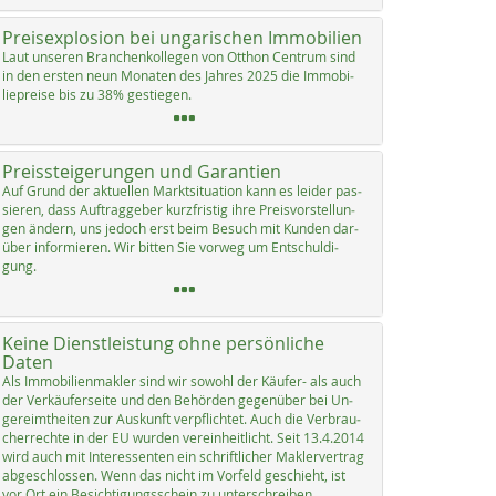
Preisexplosion bei ungarischen Immobilien
Laut un­se­ren Bran­chen­kol­le­gen von Ott­hon Cen­trum sind
in den ers­ten neun Mo­na­ten des Jah­res 2025 die Im­mo­bi­
lie­p­rei­se bis zu 38% ge­s­tie­gen.
Preissteigerungen und Garantien
Auf Grund der ak­tu­el­len Markt­si­tua­ti­on kann es lei­der pas­
sie­ren, dass Auf­trag­ge­ber kurz­fris­tig ih­re Preis­vor­stel­lun­
gen än­dern, uns je­doch erst beim Be­such mit Kun­den dar­
über in­for­mie­ren. Wir bit­ten Sie vor­weg um Ent­schul­di­
gung.
Keine Dienstleistung ohne persönliche
Daten
Als Im­mo­bi­li­en­mak­ler sind wir so­wohl der Käu­fer- als auch
der Ver­käu­fer­sei­te und den Be­hör­den ge­gen­über bei Un­
ge­reimt­hei­ten zur Aus­kunft verpf­lich­tet. Auch die Ver­brau­
cher­rech­te in der EU wur­den ve­r­ein­heit­licht. Seit 13.4.2014
wird auch mit In­ter­es­sen­ten ein schrift­li­cher Mak­ler­ver­trag
ab­ge­sch­los­sen. Wenn das nicht im Vor­feld ge­schieht, ist
vor Ort ein Be­sich­ti­gungs­schein zu un­ter­sch­rei­ben.