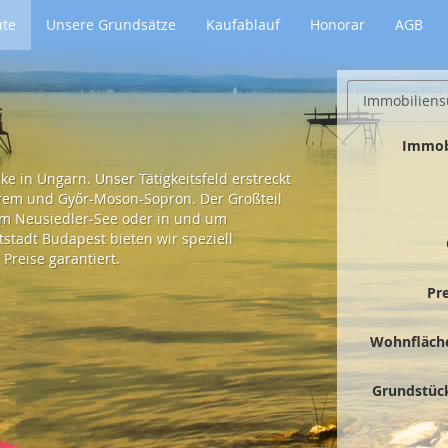
ute
Unsere Grundsätze
Kaufablauf
Honorar
AGB
Immobiliens
Immob
e in Ungarn. Unser Tätigkeitsfeld erstreckt
prem und Győr-Moson-Sopron. Der Großteil
 am Neusiedler-See oder in und um
tadt Budapest bieten wir speziell
Preise garantiert.
Pr
Wohnfläch
Grundstüc