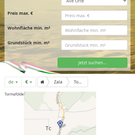
t
s
Preis max. €
Wohnfläche min. m²
e
Grundstück min. m²
i
Jetzt suchen...
t
de
Zala
Tormafölde
e
Tormafölde