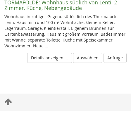
TORMAFÖLDE:
Wohnhaus südlich von Lenti, 2
Zimmer, Küche, Nebengebäude
Wohnhaus in ruhiger Gegend südöstlich des Thermalortes
Lenti. Haus mit rund 100 m² Wohnfläche, kleinem Keller,
Lagerraum, Garage, Kleintierstall. Eigenem Brunnen zur
Gartenbewässerung. Haus mit großem Vorraum, Badezimmer
mit Wanne, separate Toilette, Küche mit Speisekammer,
Wohnzimmer. Neue …
Details anzeigen ...
Auswählen
Anfrage
S
c
r
© 2005-2015 &
Impressum
:
Casa Mia Hungary Bt.
,
H-9918
Felsõmarác
,
Fõ
o
út 66
,
Telefon
0036-70-6161093
, Fax
0036-70-9002522
, E-Mail
l
office@casa-mia.at
l