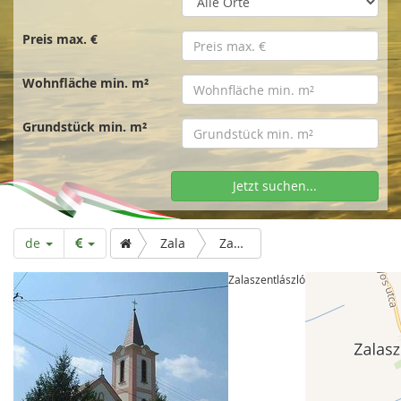
t
s
Preis max. €
Wohnfläche min. m²
e
Grundstück min. m²
i
Jetzt suchen...
t
de
Zala
Zalaszentlászló
e
Zalaszentlászló