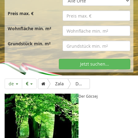
t
s
Preis max. €
Wohnfläche min. m²
e
Grundstück min. m²
i
Jetzt suchen...
t
de
Zala
Der Göcsej
e
Der Göcsej