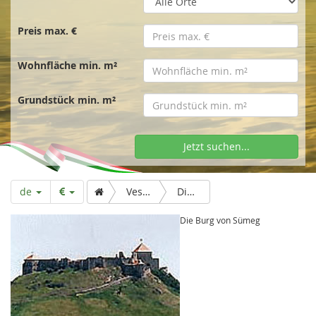
t
s
Preis max. €
Wohnfläche min. m²
e
Grundstück min. m²
i
Jetzt suchen...
t
de
Veszprém
Die Burg von Sümeg
e
Die Burg von Sümeg