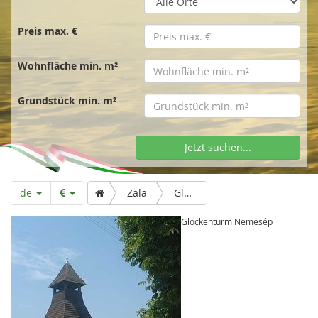
t
s
Preis max. €
Wohnfläche min. m²
e
Grundstück min. m²
i
Jetzt suchen...
t
de
Zala
Glockenturm Nemesép
e
Glockenturm Nemesép