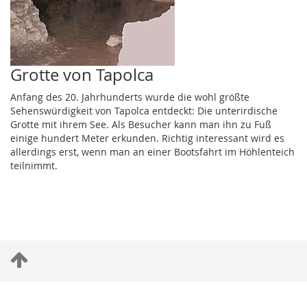
Grotte von Tapolca
Anfang des 20. Jahrhunderts wurde die wohl größte
Sehenswürdigkeit von Tapolca entdeckt: Die unterirdische
Grotte mit ihrem See. Als Besucher kann man ihn zu Fuß
einige hundert Meter erkunden. Richtig interessant wird es
allerdings erst, wenn man an einer Bootsfahrt im Höhlenteich
teilnimmt.
S
c
r
© 2005-2015 &
Impressum
:
Casa Mia Hungary Bt.
,
H-9918
Felsõmarác
,
Fõ
o