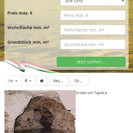
t
s
Preis max. €
Wohnfläche min. m²
e
Grundstück min. m²
i
Jetzt suchen...
t
de
Veszprém
Grotte von Tapolca
e
Grotte von Tapolca