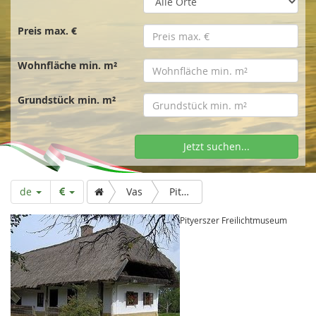
t
s
Preis max. €
Wohnfläche min. m²
e
Grundstück min. m²
i
Jetzt suchen...
t
de
Vas
Pityerszer Freilichtmuseum
e
Pityerszer Freilichtmuseum