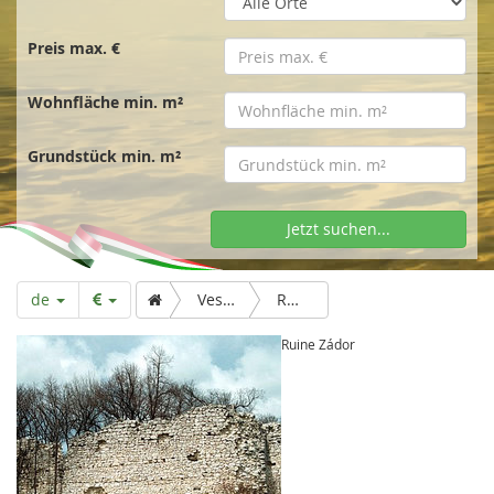
t
s
Preis max. €
Wohnfläche min. m²
e
Grundstück min. m²
i
Jetzt suchen...
t
de
Veszprém
Ruine Zádor
e
Ruine Zádor