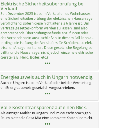
Elektrische Sicherheitsüberprüfung bei
Verkauf
Seit De­zem­ber 2025 ist beim Ver­kauf ei­nes Wohn­hau­ses
ei­ne Si­cher­heits­über­prü­fung der elek­tri­schen Haus­an­la­ge
verpf­lich­tend, so­fern die­se nicht äl­ter als 6 Jah­re ist. Um
Ver­trä­ge ge­set­zes­kon­form wer­den zu las­sen, sind al­so
ent­sp­re­chen­de Über­prü­fungs­be­fun­de an­zu­füh­ren oder
das Vor­han­den­sein aus­zu­sch­lie­ßen. In die­sem Fall kann al­
ler­dings die Haf­tung des Ver­käu­fers für Schä­den aus elek­
tri­schen An­la­gen ent­fal­len. Die­se ge­setz­li­che Re­ge­lung be­
trifft nur die Haus­an­la­ge, nicht je­doch ein­zel­ne elek­tri­sche
Ge­rä­te (z.B. Herd, Boi­ler, etc.)
Energieausweis auch in Ungarn notwendig.
Auch in Un­garn ist beim Ver­kauf oder bei der Ver­mie­tung
ein En­er­gie­aus­weis ge­setz­lich vor­ge­schrie­ben.
Volle Kostentransparenz auf einen Blick.
Als ein­zi­ger Mak­ler in Un­garn und im deutsch­spra­chi­gen
Raum bie­tet die Ca­sa Mia ei­ne kom­p­let­te Kos­ten­über­sicht.