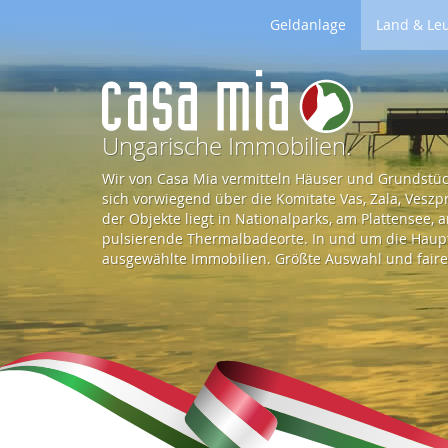
Geldanlage
Land & Le
Z
u
Ungarische Immobilien.
Wir von Casa Mia vermitteln Häuser und Grundstück
r
sich vorwiegend über die Komitate Vas, Zala, Vesz
der Objekte liegt in Nationalparks, am Plattensee,
pulsierende Thermalbadeorte. In und um die Haupts
S
ausgewählte Immobilien. Größte Auswahl und faire 
t
a