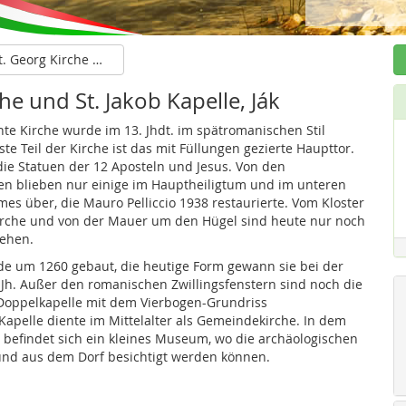
St. Georg Kirche und St. Jakob Kapelle, Ják
he und St. Jakob Kapelle, Ják
te Kirche wurde im 13. Jhdt. im spätromanischen Stil
ste Teil der Kirche ist das mit Füllungen gezierte Haupttor.
ie Statuen der 12 Aposteln und Jesus. Von den
n blieben nur einige im Hauptheiligtum und im unteren
mes über, die Mauro Pelliccio 1938 restaurierte. Vom Kloster
Kirche und von der Mauer um den Hügel sind heute nur noch
sehen.
de um 1260 gebaut, die heutige Form gewann sie bei der
Jh. Außer den romanischen Zwillingsfenstern sind noch die
 Doppelkapelle mit dem Vierbogen-Grundriss
apelle diente im Mittelalter als Gemeindekirche. In dem
befindet sich ein kleines Museum, wo die archäologischen
und aus dem Dorf besichtigt werden können.