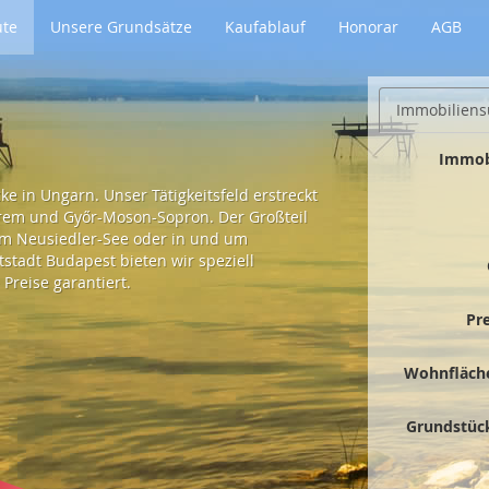
ute
Unsere Grundsätze
Kaufablauf
Honorar
AGB
Immobiliens
Immob
e in Ungarn. Unser Tätigkeitsfeld erstreckt
prem und Győr-Moson-Sopron. Der Großteil
 am Neusiedler-See oder in und um
tadt Budapest bieten wir speziell
Preise garantiert.
Pr
Wohnfläch
Grundstüc