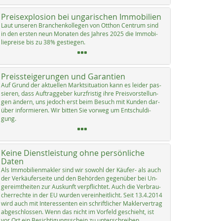
Preisexplosion bei ungarischen Immobilien
Laut un­se­ren Bran­chen­kol­le­gen von Ott­hon Cen­trum sind
in den ers­ten neun Mo­na­ten des Jah­res 2025 die Im­mo­bi­
lie­p­rei­se bis zu 38% ge­s­tie­gen.
Preissteigerungen und Garantien
Auf Grund der ak­tu­el­len Markt­si­tua­ti­on kann es lei­der pas­
sie­ren, dass Auf­trag­ge­ber kurz­fris­tig ih­re Preis­vor­stel­lun­
gen än­dern, uns je­doch erst beim Be­such mit Kun­den dar­
über in­for­mie­ren. Wir bit­ten Sie vor­weg um Ent­schul­di­
gung.
Keine Dienstleistung ohne persönliche
Daten
Als Im­mo­bi­li­en­mak­ler sind wir so­wohl der Käu­fer- als auch
der Ver­käu­fer­sei­te und den Be­hör­den ge­gen­über bei Un­
ge­reimt­hei­ten zur Aus­kunft verpf­lich­tet. Auch die Ver­brau­
cher­rech­te in der EU wur­den ve­r­ein­heit­licht. Seit 13.4.2014
wird auch mit In­ter­es­sen­ten ein schrift­li­cher Mak­ler­ver­trag
ab­ge­sch­los­sen. Wenn das nicht im Vor­feld ge­schieht, ist
vor Ort ein Be­sich­ti­gungs­schein zu un­ter­sch­rei­ben.