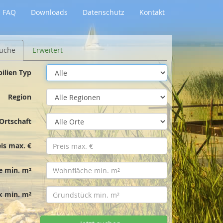
FAQ
Downloads
Datenschutz
Kontakt
uche
Erweitert
ilien Typ
Region
Ortschaft
eis max. €
e min. m²
k min. m²