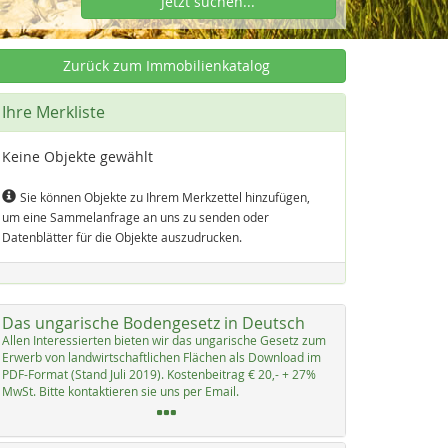
Jetzt suchen...
Zurück zum Immobilienkatalog
Ihre Merkliste
Keine Objekte gewählt
Sie können Objekte zu Ihrem Merkzettel hinzufügen,
um eine Sammelanfrage an uns zu senden oder
Datenblätter für die Objekte auszudrucken.
Das ungarische Bodengesetz in Deutsch
Al­len In­ter­es­sier­ten bie­ten wir das un­ga­ri­sche Ge­setz zum
Er­werb von land­wirt­schaft­li­chen Flächen als Down­load im
PDF-For­mat (Stand Ju­li 2019). Kos­ten­bei­trag € 20,- + 27%
MwSt. Bit­te kon­tak­tie­ren sie uns per Email.