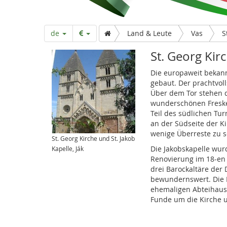
r
t
de
Land & Leute
Vas
s
St. Georg Kirc
Die europaweit bekann
e
gebaut. Der prachtvoll
Über dem Tor stehen d
wunderschönen Freske
i
Teil des südlichen Tur
an der Südseite der 
wenige Überreste zu 
St. Georg Kirche und St. Jakob
t
Die Jakobskapelle wur
Kapelle, Ják
Renovierung im 18-en 
drei Barockaltäre der
e
bewundernswert. Die K
ehemaligen Abteihaus 
Funde um die Kirche 