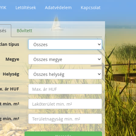
YIK
Letöltések
Adatvédelem
Kapcsolat
sés
Bővített
tlan típus
Megye
Helység
x. ár HUF
t min. m²
g min. m²