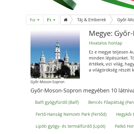
hu
Táj & Emberek
Ft
Megye: Győr
Hivatalos honlap
Ez e megye teljesen A
minden lépésünket. Tö
értékek, vizi világ, h
a világörökség részét 
Győr-Moson-Sopron
Győr-Moson-Sopron megyében 10 látniva
Balfi gyógyfürdő (Balf)
Bencés Főapátság (Pa
Fertő-Hanság Nemzeti Park (Fertőd)
Hegykői 
Lipóti gyógy- és termálfürdő (Lipót)
Patkó Hor