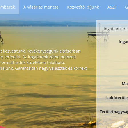
 Emberek
A vásárlás menete
Közvetítői díjunk
ÁSZF
G
Ingatlankere
Inga
et közvetítünk. Tevékenységünk elsősorban
 terjed ki. Az ingatlanok zöme nemzeti
 termálfürdők közelében található.
nálunk. Garantáltan nagy választék és korrekt
Ma
Lakóterüle
Területnagysá