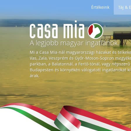
Értékeink
Táj &
H
o
A legjobb magyar ingatlanok.
Mi a Casa Mia-nál magyarországi házakat és telkek
m
Vas, Zala, Veszprém és Győr-Moson-Sopron megyékre
parkban, a Balatonnál, a Fertő-tónál, vagy népszerű
Budapesten és környékén válogatott ingatlanokat kí
e
árak.