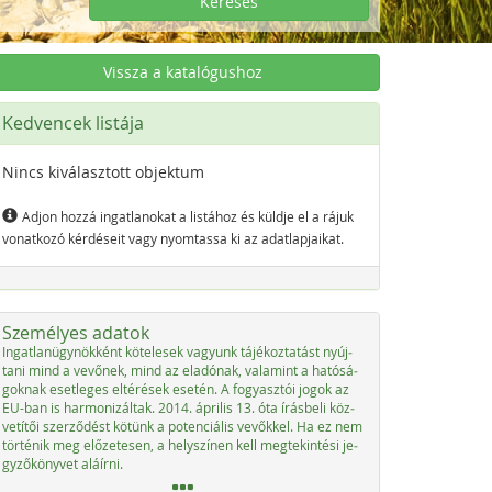
Keresés
Vissza a katalógushoz
Kedvencek listája
Nincs kiválasztott objektum
Adjon hozzá ingatlanokat a listához és küldje el a rájuk
vonatkozó kérdéseit vagy nyomtassa ki az adatlapjaikat.
Személyes adatok
In­gat­la­nü­g­ynök­ként kö­t­e­le­sek va­gyunk tájé­koz­ta­tást nyúj­
ta­ni mind a ve­vő­nek, mind az ela­dónak, vala­mint a ha­tósá­
go­knak eset­le­ges el­té­r­é­sek ese­tén. A fo­gyasz­tói jo­gok az
EU-ban is har­mo­ni­zál­tak. 2014. ápri­lis 13. óta írás­be­li köz­
vetítői szer­ződést kötünk a po­ten­ciá­lis ve­vők­kel. Ha ez nem
tör­té­nik meg előze­te­sen, a he­lys­zí­nen kell meg­tek­in­té­si je­
gy­ző­könyvet aláír­ni.