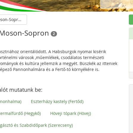
Győr-Moson-Sopron
-Moson-Sopron
2
usztriához orientálódott. A Habsburgok nyomai kisérik
rténelmi városok ,műemlékek, csodálatos természeti
agyományok és kultúra jellemzik a megyét. Büszkék az itteniek
képező Pannonhalmára és a Fertő-tó környékére is.
lót mutatunk be:
nnonhalma)
Eszterházy kastely (Fertőd)
termalfürdő (Hegykő)
Höveji tópark (Hövej)
gásztó és Szabdidőpark (Szerecseny)