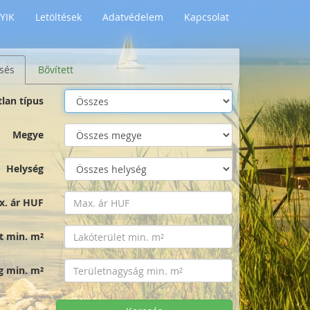
YIK
Letöltések
Adatvédelem
Kapcsolat
sés
Bővített
tlan típus
Megye
Helység
x. ár HUF
t min. m²
g min. m²