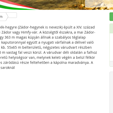
ém
k-hegyre (Zádor-hegynek is nevezik) épült a XIV. század
ú Zádor vagy Himfy-vár. A községtõl északra, a mai Zádor-
y 363 m magas kúpján állnak a szabályos téglalap
 kaputoronnyal együtt a nyugati várfalnak a délivel való
A kb. 55x65 m belterületû, négyzetes várudvart részben
 m vastag fal veszi körül. A várudvar déli oldalán a falhoz
retû helyiségsor van, melynek keleti végén a belül félkör
nes záródású része feltehetõen a kápolna maradványa. A
 saroknál