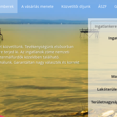
 Emberek
A vásárlás menete
Közvetítői díjunk
ÁSZF
G
Ingatlankere
Inga
et közvetítünk. Tevékenységünk elsősorban
 terjed ki. Az ingatlanok zöme nemzeti
 termálfürdők közelében található.
nálunk. Garantáltan nagy választék és korrekt
Ma
Lakóterüle
Területnagysá