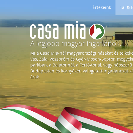
Értékeink
Táj &
H
o
A legjobb magyar ingatlanok.
Mi a Casa Mia-nál magyarországi házakat és telkek
m
Vas, Zala, Veszprém és Győr-Moson-Sopron megyékre
parkban, a Balatonnál, a Fertő-tónál, vagy népszerű
Budapesten és környékén válogatott ingatlanokat kí
e
árak.