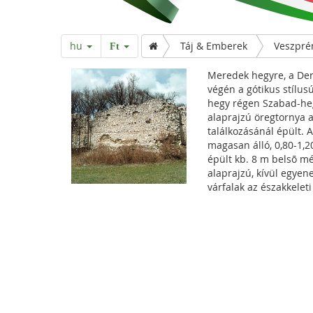
hu
Táj & Emberek
Veszpr
Ft
Meredek hegyre, a Deré
végén a gótikus stílus
hegy régen Szabad-heg
alaprajzú öregtornya a
találkozásánál épült. 
magasan álló, 0,80-1,20
épült kb. 8 m belsõ mé
alaprajzú, kívül egye
várfalak az északkeleti