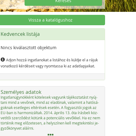
Keresés
Vissza a katalógushoz
Kedvencek listája
Nincs kiválasztott objektum
Adjon hozzá ingatlanokat a listához és küldje el a rájuk
vonatkozó kérdéseit vagy nyomtassa ki az adatlapjaikat.
Személyes adatok
In­gat­la­nü­g­ynök­ként kö­t­e­le­sek va­gyunk tájé­koz­ta­tást nyúj­
ta­ni mind a ve­vő­nek, mind az ela­dónak, vala­mint a ha­tósá­
go­knak eset­le­ges el­té­r­é­sek ese­tén. A fo­gyasz­tói jo­gok az
EU-ban is har­mo­ni­zál­tak. 2014. ápri­lis 13. óta írás­be­li köz­
vetítői szer­ződést kötünk a po­ten­ciá­lis ve­vők­kel. Ha ez nem
tör­té­nik meg előze­te­sen, a he­lys­zí­nen kell meg­tek­in­té­si je­
gy­ző­könyvet aláír­ni.