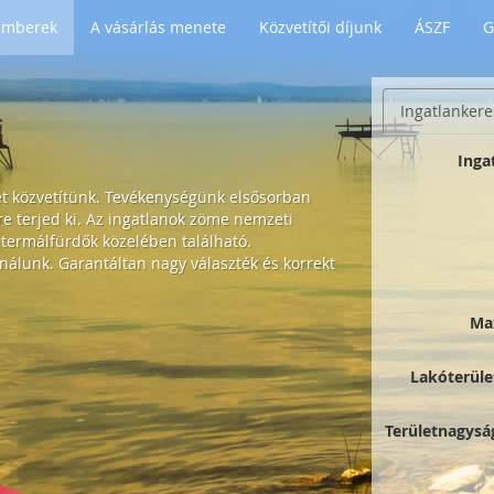
 Emberek
A vásárlás menete
Közvetítői díjunk
ÁSZF
G
Ingatlankere
Inga
et közvetítünk. Tevékenységünk elsősorban
 terjed ki. Az ingatlanok zöme nemzeti
 termálfürdők közelében található.
nálunk. Garantáltan nagy választék és korrekt
Ma
Lakóterüle
Területnagysá