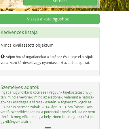
Keresés
Vissza a katalógushoz
Kedvencek listája
Nincs kiválasztott objektum
Adjon hozzá ingatlanokat a listához és küldje el a rájuk
vonatkozó kérdéseit vagy nyomtassa ki az adatlapjaikat.
Személyes adatok
In­gat­la­nü­g­ynök­ként kö­t­e­le­sek va­gyunk tájé­koz­ta­tást nyúj­
ta­ni mind a ve­vő­nek, mind az ela­dónak, vala­mint a ha­tósá­
go­knak eset­le­ges el­té­r­é­sek ese­tén. A fo­gyasz­tói jo­gok az
EU-ban is har­mo­ni­zál­tak. 2014. ápri­lis 13. óta írás­be­li köz­
vetítői szer­ződést kötünk a po­ten­ciá­lis ve­vők­kel. Ha ez nem
tör­té­nik meg előze­te­sen, a he­lys­zí­nen kell meg­tek­in­té­si je­
gy­ző­könyvet aláír­ni.