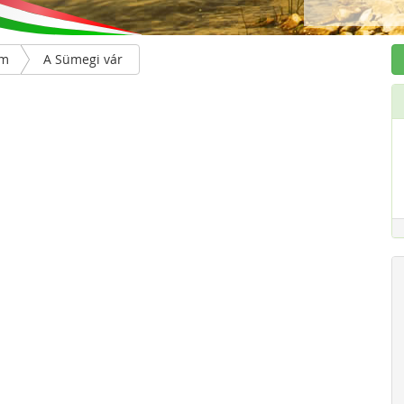
ém
A Sümegi vár