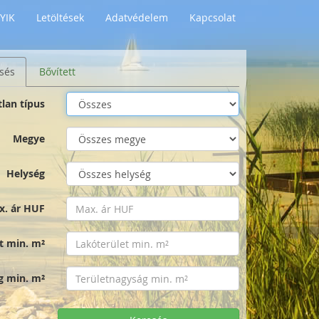
YIK
Letöltések
Adatvédelem
Kapcsolat
sés
Bővített
tlan típus
Megye
Helység
x. ár HUF
t min. m²
g min. m²