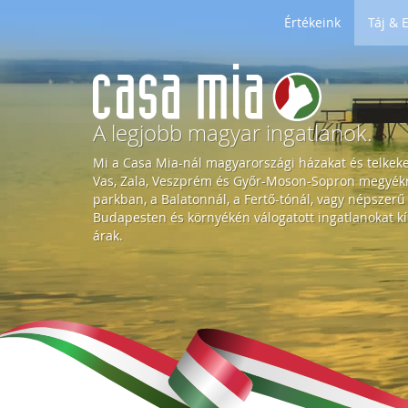
Értékeink
Táj &
H
o
A legjobb magyar ingatlanok.
Mi a Casa Mia-nál magyarországi házakat és telkek
m
Vas, Zala, Veszprém és Győr-Moson-Sopron megyékre
parkban, a Balatonnál, a Fertő-tónál, vagy népszerű
Budapesten és környékén válogatott ingatlanokat kí
e
árak.