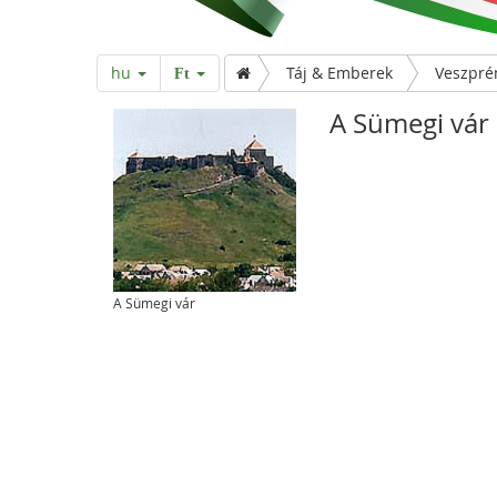
hu
Táj & Emberek
Veszpr
Ft
A Sümegi vár
A Sümegi vár