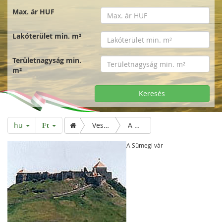
Max. ár HUF
Lakóterület min. m²
Területnagyság min.
m²
Keresés
hu
Veszprém
A Sümegi vár
Ft
A Sümegi vár