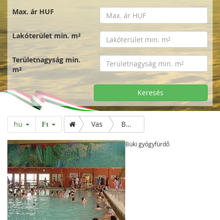
Max. ár HUF
Lakóterület min. m²
Területnagyság min.
m²
Keresés
hu
Vas
Büki gyógyfürdő
Ft
Büki gyógyfürdő