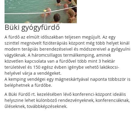
Büki gyógyfürdő
A fürdő az elmúlt időszakban teljesen megújult. Az egy
szinttel megnövelt fizióterápiás központ még több helyet kinál
modern terápiás berendezéseivel és módszereivel a gyógyulni
vágyóknak. A háromcsillagos termálkemping, aminek
közvetlen kapcsolata van a fürdővel több mint 3 hektár
területével és 150 egész évben igénybe vehető lakókocsi-
helyével várja a vendégeket.
A kemping vendégei egy mágneskártyával naponta többször is
beléphetnek a fürdőbe.
A Büki Fürdő rt. kezelésében lévő konferenci-központ ideális
helyszine lehet különböző rendezvényeknek, konferenciáknak,
űléseknek, továbbképzéseknek.