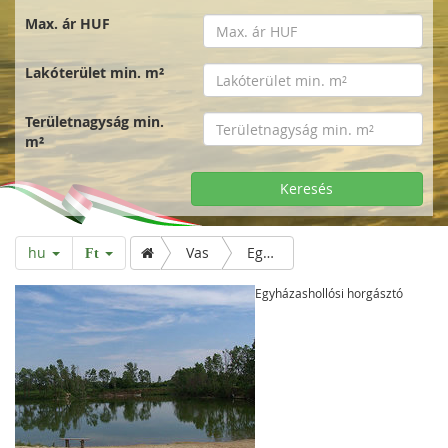
Max. ár HUF
Lakóterület min. m²
Területnagyság min.
m²
Keresés
hu
Vas
Egyházashollósi horgásztó
Ft
Egyházashollósi horgásztó