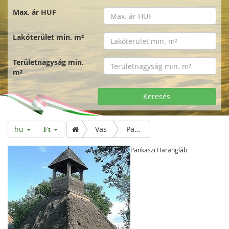
Max. ár HUF
Lakóterület min. m²
Területnagyság min.
m²
Keresés
hu
Vas
Pankaszi Harangláb
Ft
Pankaszi Harangláb