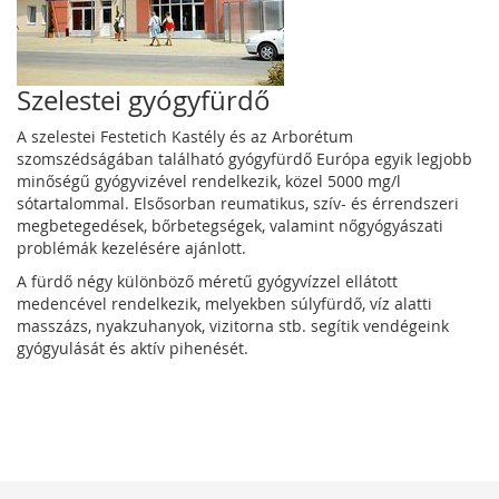
Szelestei gyógyfürdő
A szelestei Festetich Kastély és az Arborétum
szomszédságában található gyógyfürdő Európa egyik legjobb
minőségű gyógyvizével rendelkezik, közel 5000 mg/l
sótartalommal. Elsősorban reumatikus, szív- és érrendszeri
megbetegedések, bőrbetegségek, valamint nőgyógyászati
problémák kezelésére ajánlott.
A fürdő négy különböző méretű gyógyvízzel ellátott
medencével rendelkezik, melyekben súlyfürdő, víz alatti
masszázs, nyakzuhanyok, vizitorna stb. segítik vendégeink
gyógyulását és aktív pihenését.