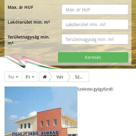
Max. ár HUF
Lakóterület min. m²
Területnagyság min.
m²
Keresés
hu
Vas
Szelestei gyógyfürdő
Ft
Szelestei gyógyfürdő