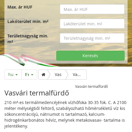
Max. ár HUF
Lakóterület min. m²
Területnagyság min.
m²
Keresés
hu
Vas
Vasvári termalfürdő
Ft
Vasvári termalfürdő
Vasvári termalfürdő
210 m³-es termálmedencéjének vízhőfoka 30-35 fok. C. A 2100
méter mélységből feltörő, szabályozható hőmérsékletű víz kis
sókoncentrációjú, nátriumot is tartalmazó, kalcium-
hidrogénkarbonátos hévíz, melynek metakovasav- tartalma is
jelentékeny.