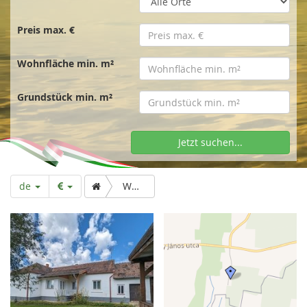
t
s
Preis max. €
Wohnfläche min. m²
e
Grundstück min. m²
i
Jetzt suchen...
t
de
Wohnhaus mit schöner Aussicht und breitem Grundstück
e