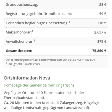
1
Grundbuchauszug:
28 €
Registrierungsgebühr Grundbuchsamt:
59 €
1
Gerichtlich beglaubigte Übersetzung:
216 €
1
Maklerhonorar:
2.637 €
1
Anwaltshonorar:
879 €
Gesamtkosten:
75.860 €
Die Berechnung basiert auf einem Wechselkurs von 361,05 HUF = 1,00 EUR .
1
inkl. gesetzl. Umsatzsteuer.
Ortsinformation Nova
Homepage der Gemeinde (nur Ungarisch)
Gepflegter Ort, rund 10 Fahrminuten östlich der
Thermalbadestadt Lenti.
Ca. 20 Minuten in den Kreisstadt Zalaegerszeg. Hügelige,
weitläufige Landschaft, geprägt von Landwirtschaft.