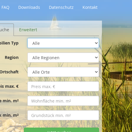
FAQ
Downloads
Datenschutz
Kontakt
uche
Erweitert
ilien Typ
Region
Ortschaft
eis max. €
e min. m²
k min. m²