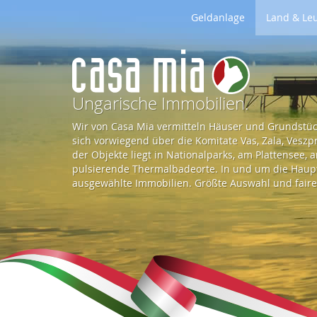
Geldanlage
Land & Le
Z
u
Ungarische Immobilien.
Wir von Casa Mia vermitteln Häuser und Grundstück
r
sich vorwiegend über die Komitate Vas, Zala, Vesz
der Objekte liegt in Nationalparks, am Plattensee,
pulsierende Thermalbadeorte. In und um die Haupts
S
ausgewählte Immobilien. Größte Auswahl und faire 
t
a