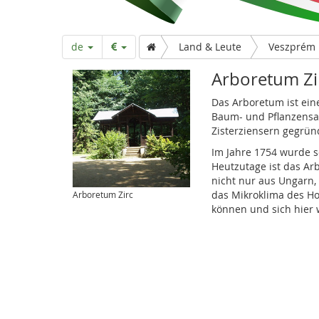
r
t
de
Land & Leute
Veszprém
s
Arboretum Zi
Das Arboretum ist ei
e
Baum- und Pflanzens
Zisterziensern gegrün
Im Jahre 1754 wurde 
i
Heutzutage ist das A
nicht nur aus Ungarn
das Mikroklima des H
Arboretum Zirc
t
können und sich hier 
e