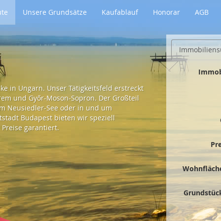
ute
Unsere Grundsätze
Kaufablauf
Honorar
AGB
Immobiliens
Immob
e in Ungarn. Unser Tätigkeitsfeld erstreckt
prem und Győr-Moson-Sopron. Der Großteil
 am Neusiedler-See oder in und um
tadt Budapest bieten wir speziell
Preise garantiert.
Pr
Wohnfläch
Grundstüc