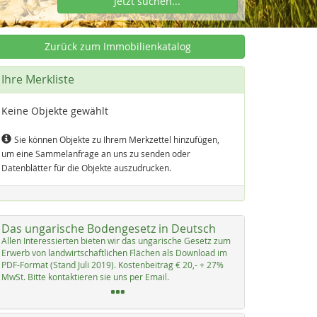
Jetzt suchen...
Zurück zum Immobilienkatalog
Ihre Merkliste
Keine Objekte gewählt
Sie können Objekte zu Ihrem Merkzettel hinzufügen,
um eine Sammelanfrage an uns zu senden oder
Datenblätter für die Objekte auszudrucken.
Das ungarische Bodengesetz in Deutsch
Al­len In­ter­es­sier­ten bie­ten wir das un­ga­ri­sche Ge­setz zum
Er­werb von land­wirt­schaft­li­chen Flächen als Down­load im
PDF-For­mat (Stand Ju­li 2019). Kos­ten­bei­trag € 20,- + 27%
MwSt. Bit­te kon­tak­tie­ren sie uns per Email.