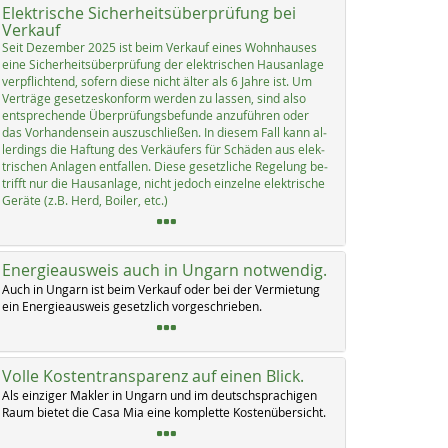
Elektrische Sicherheitsüberprüfung bei
Verkauf
Seit De­zem­ber 2025 ist beim Ver­kauf ei­nes Wohn­hau­ses
ei­ne Si­cher­heits­über­prü­fung der elek­tri­schen Haus­an­la­ge
verpf­lich­tend, so­fern die­se nicht äl­ter als 6 Jah­re ist. Um
Ver­trä­ge ge­set­zes­kon­form wer­den zu las­sen, sind al­so
ent­sp­re­chen­de Über­prü­fungs­be­fun­de an­zu­füh­ren oder
das Vor­han­den­sein aus­zu­sch­lie­ßen. In die­sem Fall kann al­
ler­dings die Haf­tung des Ver­käu­fers für Schä­den aus elek­
tri­schen An­la­gen ent­fal­len. Die­se ge­setz­li­che Re­ge­lung be­
trifft nur die Haus­an­la­ge, nicht je­doch ein­zel­ne elek­tri­sche
Ge­rä­te (z.B. Herd, Boi­ler, etc.)
Energieausweis auch in Ungarn notwendig.
Auch in Un­garn ist beim Ver­kauf oder bei der Ver­mie­tung
ein En­er­gie­aus­weis ge­setz­lich vor­ge­schrie­ben.
Volle Kostentransparenz auf einen Blick.
Als ein­zi­ger Mak­ler in Un­garn und im deutsch­spra­chi­gen
Raum bie­tet die Ca­sa Mia ei­ne kom­p­let­te Kos­ten­über­sicht.