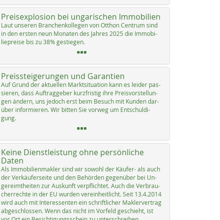
Preisexplosion bei ungarischen Immobilien
Laut un­se­ren Bran­chen­kol­le­gen von Ott­hon Cen­trum sind
in den ers­ten neun Mo­na­ten des Jah­res 2025 die Im­mo­bi­
lie­p­rei­se bis zu 38% ge­s­tie­gen.
Preissteigerungen und Garantien
Auf Grund der ak­tu­el­len Markt­si­tua­ti­on kann es lei­der pas­
sie­ren, dass Auf­trag­ge­ber kurz­fris­tig ih­re Preis­vor­stel­lun­
gen än­dern, uns je­doch erst beim Be­such mit Kun­den dar­
über in­for­mie­ren. Wir bit­ten Sie vor­weg um Ent­schul­di­
gung.
Keine Dienstleistung ohne persönliche
Daten
Als Im­mo­bi­li­en­mak­ler sind wir so­wohl der Käu­fer- als auch
der Ver­käu­fer­sei­te und den Be­hör­den ge­gen­über bei Un­
ge­reimt­hei­ten zur Aus­kunft verpf­lich­tet. Auch die Ver­brau­
cher­rech­te in der EU wur­den ve­r­ein­heit­licht. Seit 13.4.2014
wird auch mit In­ter­es­sen­ten ein schrift­li­cher Mak­ler­ver­trag
ab­ge­sch­los­sen. Wenn das nicht im Vor­feld ge­schieht, ist
vor Ort ein Be­sich­ti­gungs­schein zu un­ter­sch­rei­ben.