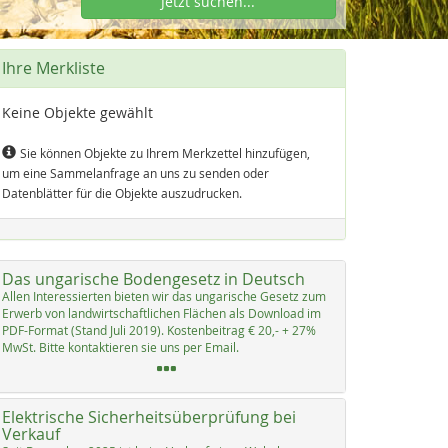
Jetzt suchen...
Ihre Merkliste
Keine Objekte gewählt
Sie können Objekte zu Ihrem Merkzettel hinzufügen,
um eine Sammelanfrage an uns zu senden oder
Datenblätter für die Objekte auszudrucken.
Das ungarische Bodengesetz in Deutsch
Al­len In­ter­es­sier­ten bie­ten wir das un­ga­ri­sche Ge­setz zum
Er­werb von land­wirt­schaft­li­chen Flächen als Down­load im
PDF-For­mat (Stand Ju­li 2019). Kos­ten­bei­trag € 20,- + 27%
MwSt. Bit­te kon­tak­tie­ren sie uns per Email.
Elektrische Sicherheitsüberprüfung bei
Verkauf