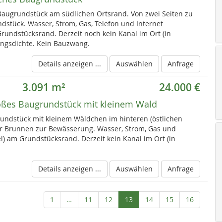
Baugrundstück am südlichen Ortsrand. Von zwei Seiten zu
dstück. Wasser, Strom, Gas, Telefon und Internet
Grundstücksrand. Derzeit noch kein Kanal im Ort (in
ngsdichte. Kein Bauzwang.
Details anzeigen ...
Auswählen
Anfrage
3.091 m²
24.000 €
ßes Baugrundstück mit kleinem Wald
undstück mit kleinem Wäldchen im hinteren (östlichen
er Brunnen zur Bewässerung. Wasser, Strom, Gas und
l) am Grundstücksrand. Derzeit kein Kanal im Ort (in
Details anzeigen ...
Auswählen
Anfrage
Aktuelle
1
…
11
12
13
14
15
16
Seite