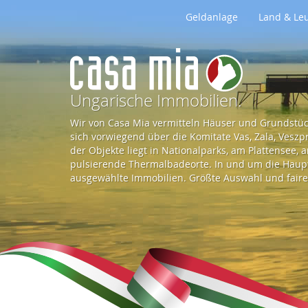
Geldanlage
Land & Le
Z
u
Ungarische Immobilien.
Wir von Casa Mia vermitteln Häuser und Grundstück
r
sich vorwiegend über die Komitate Vas, Zala, Vesz
der Objekte liegt in Nationalparks, am Plattensee,
pulsierende Thermalbadeorte. In und um die Haupts
S
ausgewählte Immobilien. Größte Auswahl und faire 
t
a