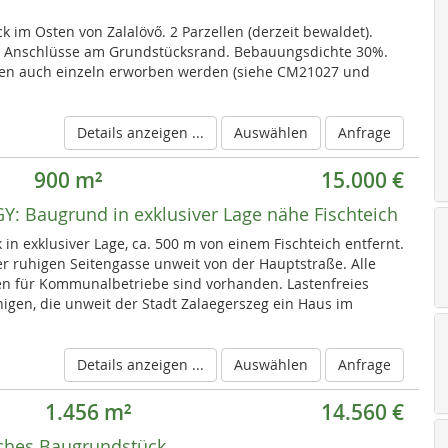
 im Osten von Zalalövő. 2 Parzellen (derzeit bewaldet).
le Anschlüsse am Grundstücksrand. Bebauungsdichte 30%.
en auch einzeln erworben werden (siehe CM21027 und
Details anzeigen ...
Auswählen
Anfrage
900 m²
15.000 €
GY:
Baugrund in exklusiver Lage nähe Fischteich
in exklusiver Lage, ca. 500 m von einem Fischteich entfernt.
er ruhigen Seitengasse unweit von der Hauptstraße. Alle
en für Kommunalbetriebe sind vorhanden. Lastenfreies
enigen, die unweit der Stadt Zalaegerszeg ein Haus im
Details anzeigen ...
Auswählen
Anfrage
1.456 m²
14.560 €
ches Baugrundstück