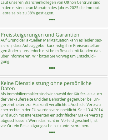
Laut un­se­ren Bran­chen­kol­le­gen von Ott­hon Cen­trum sind
in den ers­ten neun Mo­na­ten des Jah­res 2025 die Im­mo­bi­
lie­p­rei­se bis zu 38% ge­s­tie­gen.
Preissteigerungen und Garantien
Auf Grund der ak­tu­el­len Markt­si­tua­ti­on kann es lei­der pas­
sie­ren, dass Auf­trag­ge­ber kurz­fris­tig ih­re Preis­vor­stel­lun­
gen än­dern, uns je­doch erst beim Be­such mit Kun­den dar­
über in­for­mie­ren. Wir bit­ten Sie vor­weg um Ent­schul­di­
gung.
Keine Dienstleistung ohne persönliche
Daten
Als Im­mo­bi­li­en­mak­ler sind wir so­wohl der Käu­fer- als auch
der Ver­käu­fer­sei­te und den Be­hör­den ge­gen­über bei Un­
ge­reimt­hei­ten zur Aus­kunft verpf­lich­tet. Auch die Ver­brau­
cher­rech­te in der EU wur­den ve­r­ein­heit­licht. Seit 13.4.2014
wird auch mit In­ter­es­sen­ten ein schrift­li­cher Mak­ler­ver­trag
ab­ge­sch­los­sen. Wenn das nicht im Vor­feld ge­schieht, ist
vor Ort ein Be­sich­ti­gungs­schein zu un­ter­sch­rei­ben.