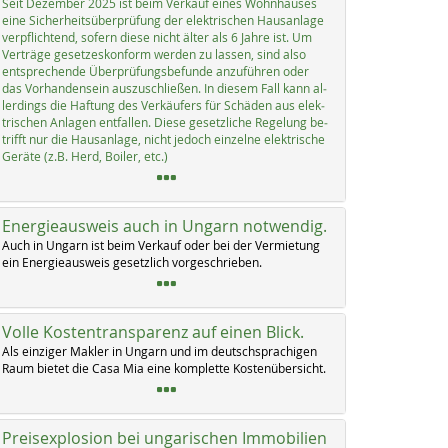
Seit De­zem­ber 2025 ist beim Ver­kauf ei­nes Wohn­hau­ses
ei­ne Si­cher­heits­über­prü­fung der elek­tri­schen Haus­an­la­ge
verpf­lich­tend, so­fern die­se nicht äl­ter als 6 Jah­re ist. Um
Ver­trä­ge ge­set­zes­kon­form wer­den zu las­sen, sind al­so
ent­sp­re­chen­de Über­prü­fungs­be­fun­de an­zu­füh­ren oder
das Vor­han­den­sein aus­zu­sch­lie­ßen. In die­sem Fall kann al­
ler­dings die Haf­tung des Ver­käu­fers für Schä­den aus elek­
tri­schen An­la­gen ent­fal­len. Die­se ge­setz­li­che Re­ge­lung be­
trifft nur die Haus­an­la­ge, nicht je­doch ein­zel­ne elek­tri­sche
Ge­rä­te (z.B. Herd, Boi­ler, etc.)
Energieausweis auch in Ungarn notwendig.
Auch in Un­garn ist beim Ver­kauf oder bei der Ver­mie­tung
ein En­er­gie­aus­weis ge­setz­lich vor­ge­schrie­ben.
Volle Kostentransparenz auf einen Blick.
Als ein­zi­ger Mak­ler in Un­garn und im deutsch­spra­chi­gen
Raum bie­tet die Ca­sa Mia ei­ne kom­p­let­te Kos­ten­über­sicht.
Preisexplosion bei ungarischen Immobilien