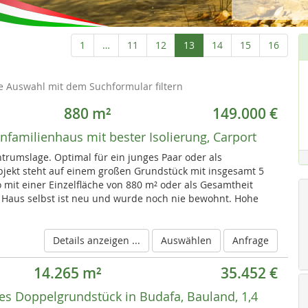
Aktuelle
1
…
11
12
13
14
15
16
Seite
e Auswahl mit dem Suchformular filtern
880 m²
149.000 €
nfamilienhaus mit bester Isolierung, Carport
trumslage. Optimal für ein junges Paar oder als
bjekt steht auf einem großen Grundstück mit insgesamt 5
o mit einer Einzelfläche von 880 m² oder als Gesamtheit
Haus selbst ist neu und wurde noch nie bewohnt. Hohe
Details anzeigen ...
Auswählen
Anfrage
14.265 m²
35.452 €
ges Doppelgrundstück in Budafa, Bauland, 1,4