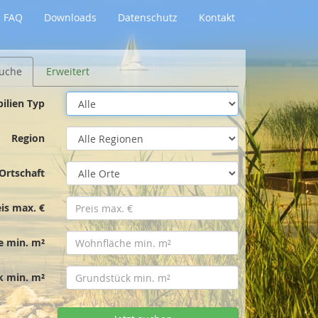
FAQ
Downloads
Datenschutz
Kontakt
uche
Erweitert
ilien Typ
Region
Ortschaft
eis max. €
e min. m²
k min. m²