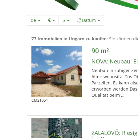
r
t
de
5
Datum
s
77 Immobilien in Ungarn zu kaufen:
Sie können di
e
90 m²
NOVA:
Neubau. Ei
i
Neubau in ruhiger Zen
Alterswohnsitz. Das O
Parzellen. Es kann als
t
erworben werden.Das 
Qualität beim …
CM21051
e
ZALALÖVŐ:
Riesi