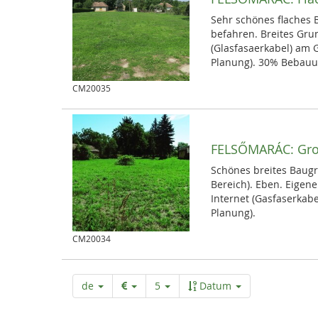
Sehr schönes flaches 
befahren. Breites Grun
(Glasfasaerkabel) am 
Planung). 30% Bebauu
CM20035
FELSŐMARÁC:
Gro
Schönes breites Baugr
Bereich). Eben. Eigen
Internet (Gasfaserkabe
Planung).
CM20034
de
5
Datum