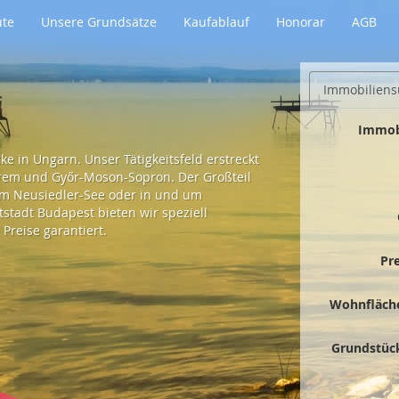
ute
Unsere Grundsätze
Kaufablauf
Honorar
AGB
Immobiliens
Immob
e in Ungarn. Unser Tätigkeitsfeld erstreckt
prem und Győr-Moson-Sopron. Der Großteil
 am Neusiedler-See oder in und um
tadt Budapest bieten wir speziell
Preise garantiert.
Pr
Wohnfläch
Grundstüc