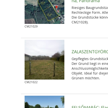
ha, Panorama
Riesiges Baugrundstück
Rechteckige Form. Al
Die Grundstücke könn
CM21028).
CM21029
ZALASZENTGYÖR
Gepflegtes Grundstück 
Der Grund liegt in ein
Anschlussmöglichkeit
Objekt. Ideal für diej
Grünen möchten.
CM21022
FELSŐMARÁC:
Fla