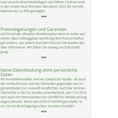
Laut un­se­ren Bran­chen­kol­le­gen von Ott­hon Cen­trum sind
in den ers­ten neun Mo­na­ten des Jah­res 2025 die Im­mo­bi­
lie­p­rei­se bis zu 38% ge­s­tie­gen.
Preissteigerungen und Garantien
Auf Grund der ak­tu­el­len Markt­si­tua­ti­on kann es lei­der pas­
sie­ren, dass Auf­trag­ge­ber kurz­fris­tig ih­re Preis­vor­stel­lun­
gen än­dern, uns je­doch erst beim Be­such mit Kun­den dar­
über in­for­mie­ren. Wir bit­ten Sie vor­weg um Ent­schul­di­
gung.
Keine Dienstleistung ohne persönliche
Daten
Als Im­mo­bi­li­en­mak­ler sind wir so­wohl der Käu­fer- als auch
der Ver­käu­fer­sei­te und den Be­hör­den ge­gen­über bei Un­
ge­reimt­hei­ten zur Aus­kunft verpf­lich­tet. Auch die Ver­brau­
cher­rech­te in der EU wur­den ve­r­ein­heit­licht. Seit 13.4.2014
wird auch mit In­ter­es­sen­ten ein schrift­li­cher Mak­ler­ver­trag
ab­ge­sch­los­sen. Wenn das nicht im Vor­feld ge­schieht, ist
vor Ort ein Be­sich­ti­gungs­schein zu un­ter­sch­rei­ben.