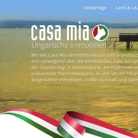
Geldanlage
Land & Le
Z
u
Ungarische Immobilien.
Wir von Casa Mia vermitteln Häuser und Grundstück
r
sich vorwiegend über die Komitate Vas, Zala, Vesz
der Objekte liegt in Nationalparks, am Plattensee,
pulsierende Thermalbadeorte. In und um die Haupts
S
ausgewählte Immobilien. Größte Auswahl und faire 
t
a