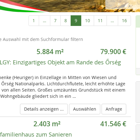
Aktuelle
1
…
7
8
9
10
11
…
16
Seite
e Auswahl mit dem Suchformular filtern
5.884 m²
79.900 €
LGY:
Einzigartiges Objekt am Rande des Őrség
nke (Heuriger) in Einzellage in Mitten von Wiesen und
Őrség Nationalparks. Lichtdurchflutete, leicht erhöhte Lage
 von allen Seiten. Großes umzäuntes Grundstück mit einem
Wohngebäude gliedert sich in ein …
Details anzeigen ...
Auswählen
Anfrage
2.403 m²
41.546 €
nfamilienhaus zum Sanieren