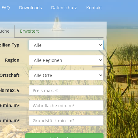
FAQ
Downloads
Datenschutz
Kontakt
uche
Erweitert
ilien Typ
Region
Ortschaft
eis max. €
e min. m²
k min. m²