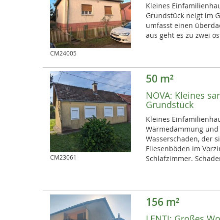
Kleines Einfamilienhau
Grundstück neigt im G
umfasst einen überdac
aus geht es zu zwei o
CM24005
50 m²
NOVA:
Kleines sa
Grundstück
Kleines Einfamilienh
Wärmedämmung und ne
Wasserschaden, der si
Fliesenböden im Vorz
CM23061
Schlafzimmer. Schad
156 m²
LENTI:
Großes Woh