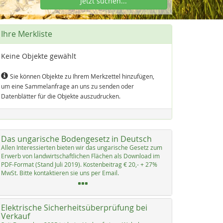
Jetzt suchen...
Ihre Merkliste
Keine Objekte gewählt
Sie können Objekte zu Ihrem Merkzettel hinzufügen,
um eine Sammelanfrage an uns zu senden oder
Datenblätter für die Objekte auszudrucken.
Das ungarische Bodengesetz in Deutsch
Al­len In­ter­es­sier­ten bie­ten wir das un­ga­ri­sche Ge­setz zum
Er­werb von land­wirt­schaft­li­chen Flächen als Down­load im
PDF-For­mat (Stand Ju­li 2019). Kos­ten­bei­trag € 20,- + 27%
MwSt. Bit­te kon­tak­tie­ren sie uns per Email.
Elektrische Sicherheitsüberprüfung bei
Verkauf