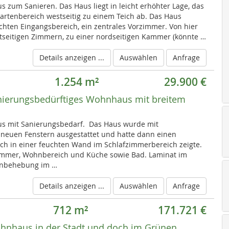
s zum Sanieren. Das Haus liegt in leicht erhöhter Lage, das
artenbereich westseitig zu einem Teich ab. Das Haus
hten Eingangsbereich, ein zentrales Vorzimmer. Von hier
stseitigen Zimmern, zu einer nordseitigen Kammer (könnte …
Details anzeigen ...
Auswählen
Anfrage
1.254 m²
29.900 €
nierungsbedürftiges Wohnhaus mit breitem
aus mit Sanierungsbedarf. Das Haus wurde mit
uen Fenstern ausgestattet und hatte dann einen
ch in einer feuchten Wand im Schlafzimmerbereich zeigte.
immer, Wohnbereich und Küche sowie Bad. Laminat im
enbehebung im …
Details anzeigen ...
Auswählen
Anfrage
712 m²
171.721 €
nhaus in der Stadt und doch im Grünen.