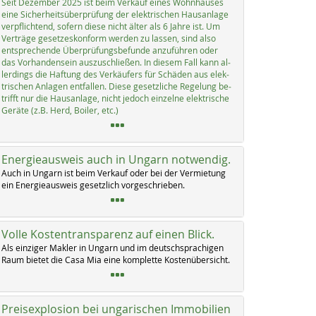
Seit De­zem­ber 2025 ist beim Ver­kauf ei­nes Wohn­hau­ses
ei­ne Si­cher­heits­über­prü­fung der elek­tri­schen Haus­an­la­ge
verpf­lich­tend, so­fern die­se nicht äl­ter als 6 Jah­re ist. Um
Ver­trä­ge ge­set­zes­kon­form wer­den zu las­sen, sind al­so
ent­sp­re­chen­de Über­prü­fungs­be­fun­de an­zu­füh­ren oder
das Vor­han­den­sein aus­zu­sch­lie­ßen. In die­sem Fall kann al­
ler­dings die Haf­tung des Ver­käu­fers für Schä­den aus elek­
tri­schen An­la­gen ent­fal­len. Die­se ge­setz­li­che Re­ge­lung be­
trifft nur die Haus­an­la­ge, nicht je­doch ein­zel­ne elek­tri­sche
Ge­rä­te (z.B. Herd, Boi­ler, etc.)
Energieausweis auch in Ungarn notwendig.
Auch in Un­garn ist beim Ver­kauf oder bei der Ver­mie­tung
ein En­er­gie­aus­weis ge­setz­lich vor­ge­schrie­ben.
Volle Kostentransparenz auf einen Blick.
Als ein­zi­ger Mak­ler in Un­garn und im deutsch­spra­chi­gen
Raum bie­tet die Ca­sa Mia ei­ne kom­p­let­te Kos­ten­über­sicht.
Preisexplosion bei ungarischen Immobilien