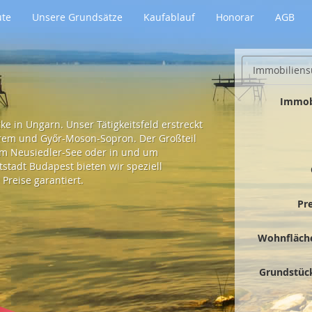
ute
Unsere Grundsätze
Kaufablauf
Honorar
AGB
Immobiliens
Immob
e in Ungarn. Unser Tätigkeitsfeld erstreckt
prem und Győr-Moson-Sopron. Der Großteil
 am Neusiedler-See oder in und um
tadt Budapest bieten wir speziell
Preise garantiert.
Pr
Wohnfläch
Grundstüc