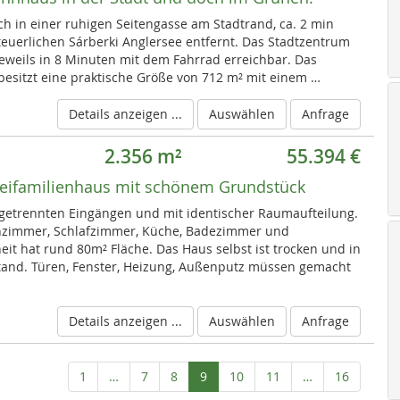
ch in einer ruhigen Seitengasse am Stadtrand, ca. 2 min
uerlichen Sárberki Anglersee entfernt. Das Stadtzentrum
eweils in 8 Minuten mit dem Fahrrad erreichbar. Das
besitzt eine praktische Größe von 712 m² mit einem …
Details anzeigen ...
Auswählen
Anfrage
2.356 m²
55.394 €
eifamilienhaus mit schönem Grundstück
getrennten Eingängen und mit identischer Raumaufteilung.
nzimmer, Schlafzimmer, Küche, Badezimmer und
eit hat rund 80m² Fläche. Das Haus selbst ist trocken und in
tand. Türen, Fenster, Heizung, Außenputz müssen gemacht
Details anzeigen ...
Auswählen
Anfrage
Aktuelle
1
…
7
8
9
10
11
…
16
Seite