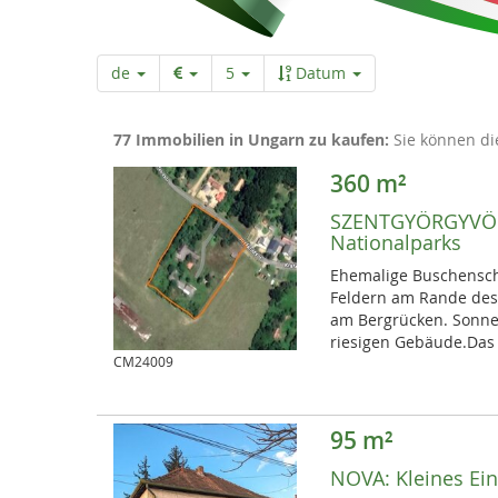
r
t
de
5
Datum
s
77 Immobilien in Ungarn zu kaufen:
Sie können di
e
360 m²
SZENTGYÖRGYVÖ
Nationalparks
i
Ehemalige Buschensche
Feldern am Rande des 
t
am Bergrücken. Sonne
riesigen Gebäude.Das 
CM24009
e
95 m²
NOVA:
Kleines Ei