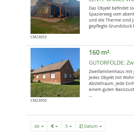
Das Objekt befindet si
Spazierweg vom abente
und die Therme sind j
gepflegte Grundstück 
CM23053
160 m²
GUTORFÖLDE:
Zw
Zweifamilienhaus mit 
Jedes Objekt mit Woh
Abstellraum. Jede Einh
einem guten Basiszus
…
CM23050
de
5
Datum